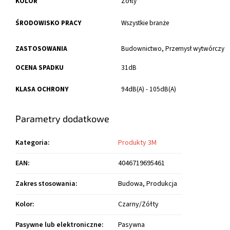
KOLOR
Żółty
ŚRODOWISKO PRACY
Wszystkie branże
ZASTOSOWANIA
Budownictwo,
Przemysł wytwórczy
OCENA SPADKU
31dB
KLASA OCHRONY
94dB(A) - 105dB(A)
Parametry dodatkowe
Kategoria
:
Produkty 3M
EAN
:
4046719695461
Zakres stosowania
:
Budowa, Produkcja
Kolor
:
Czarny/Żółty
Pasywne lub elektroniczne
:
Pasywna