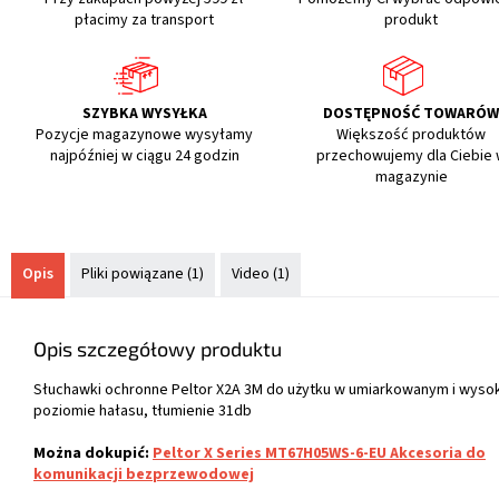
płacimy za transport
produkt
SZYBKA WYSYŁKA
DOSTĘPNOŚĆ TOWARÓ
Pozycje magazynowe wysyłamy
Większość produktów
najpóźniej w ciągu 24 godzin
przechowujemy dla Ciebie
magazynie
Opis
Pliki powiązane (1)
Video (1)
Opis szczegółowy produktu
Słuchawki ochronne Peltor X2A 3M do użytku w umiarkowanym i wyso
poziomie hałasu, tłumienie 31db
Można dokupić:
Peltor X Series MT67H05WS-6-EU Akcesoria do
komunikacji bezprzewodowej