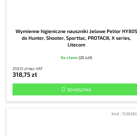
Wymienne higieniczne nauszniki żelowe Peltor HY80
do Hunter, Shooter, Sporttac, PROTACIII, X series,
Litecom
Na stanie
(25 szt)
259,15 zł bez VAT
318,75 zł
DO KOSZYKA
Kod :
7100383