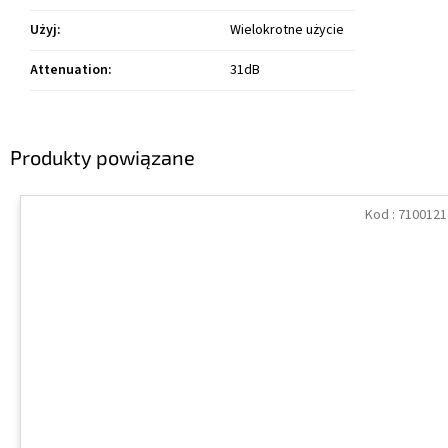
Użyj
:
Wielokrotne użycie
Attenuation
:
31dB
Produkty powiązane
Kod :
7100121