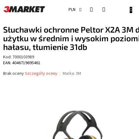
Przejść
do
KOSZ
PLN
treści
Słuchawki ochronne Peltor X2A 3M 
użytku w średnim i wysokim poziom
hałasu, tłumienie 31db
Kod:
7000103989
EAN: 4046719695461
Średnia
Brak oceny
Szczegóły oceny
Marka:
3M
ocena
produktu
wynosi
0,0
na
5
gwiazdek.