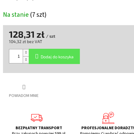
Na stanie
(7 szt)
128,31 zł
/ szt
104,32 zł bez VAT
Cena
jednostkowa:
Dodaj do koszyka
POWIADOM MNIE
BEZPŁATNY TRANSPORT
PROFESJONALNE DORADZ
Przy zakupach powyżej 599 zł
Pomożemy Ci wybrać odpowi