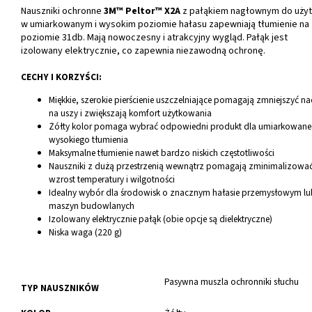
Nauszniki ochronne
3M™ Peltor™ X2A
z pałąkiem nagłownym do uży
w umiarkowanym i wysokim poziomie hałasu zapewniają tłumienie na
poziomie 31db. Mają nowoczesny i atrakcyjny wygląd. Pałąk jest
izolowany elektrycznie, co zapewnia niezawodną ochronę.
CECHY I KORZYŚCI:
Miękkie, szerokie pierścienie uszczelniające pomagają zmniejszyć na
na uszy i zwiększają komfort użytkowania
Żółty kolor pomaga wybrać odpowiedni produkt dla umiarkowane
wysokiego tłumienia
Maksymalne tłumienie nawet bardzo niskich częstotliwości
Nauszniki z dużą przestrzenią wewnątrz pomagają zminimalizowa
wzrost temperatury i wilgotności
Idealny wybór dla środowisk o znacznym hałasie przemysłowym lu
maszyn budowlanych
Izolowany elektrycznie pałąk (obie opcje są dielektryczne)
Niska waga (220 g)
Pasywna muszla
ochronniki słuchu
TYP NAUSZNIKÓW