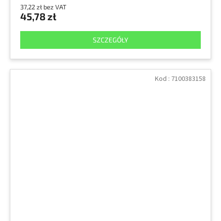
37,22 zł bez VAT
45,78 zł
SZCZEGÓŁY
Kod :
7100383158