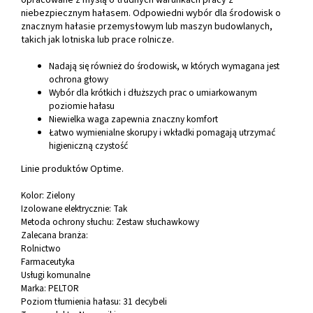
opracowane z myślą o trudnych warunkach pracy z
niebezpiecznym hałasem. Odpowiedni wybór dla środowisk o
znacznym hałasie przemysłowym lub maszyn budowlanych,
takich jak lotniska lub prace rolnicze.
Nadają się również do środowisk, w których wymagana jest
ochrona głowy
Wybór dla krótkich i dłuższych prac o umiarkowanym
poziomie hałasu
Niewielka waga zapewnia znaczny komfort
Łatwo wymienialne skorupy i wkładki pomagają utrzymać
higieniczną czystość
Linie produktów Optime.
Kolor: Zielony
Izolowane elektrycznie: Tak
Metoda ochrony słuchu: Zestaw słuchawkowy
Zalecana branża:
Rolnictwo
Farmaceutyka
Usługi komunalne
Marka: PELTOR
Poziom tłumienia hałasu: 31 decybeli