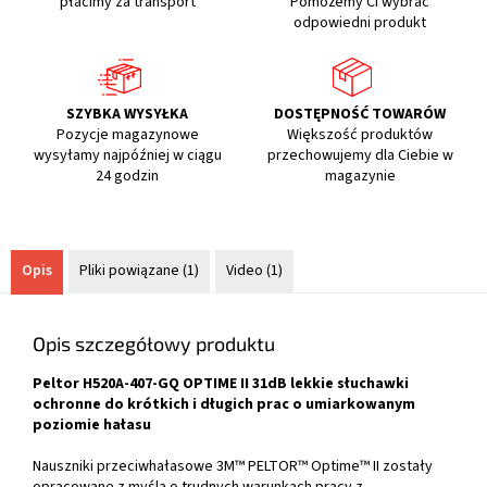
płacimy za transport
Pomożemy Ci wybrać
odpowiedni produkt
SZYBKA WYSYŁKA
DOSTĘPNOŚĆ TOWARÓW
Pozycje magazynowe
Większość produktów
wysyłamy najpóźniej w ciągu
przechowujemy dla Ciebie w
24 godzin
magazynie
Opis
Pliki powiązane (1)
Video (1)
Opis szczegółowy produktu
Peltor H520A-407-GQ OPTIME II 31dB lekkie słuchawki
ochronne do krótkich i długich prac o umiarkowanym
poziomie hałasu
Nauszniki przeciwhałasowe 3M™ PELTOR™ Optime™ II zostały