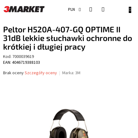
Przejść
do
KOSZ
PLN
treści
Peltor H520A-407-GQ OPTIME II
31dB lekkie słuchawki ochronne do
krótkiej i długiej pracy
Kod:
7000039619
EAN: 4046719388103
Średnia
Brak oceny
Szczegóły oceny
Marka:
3M
ocena
produktu
wynosi
0,0
na
5
gwiazdek.