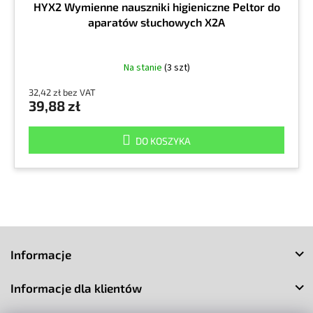
HYX2 Wymienne nauszniki higieniczne Peltor do
aparatów słuchowych X2A
Na stanie
(3 szt)
32,42 zł bez VAT
39,88 zł
DO KOSZYKA
S
t
Informacje
o
p
Informacje dla klientów
k
a