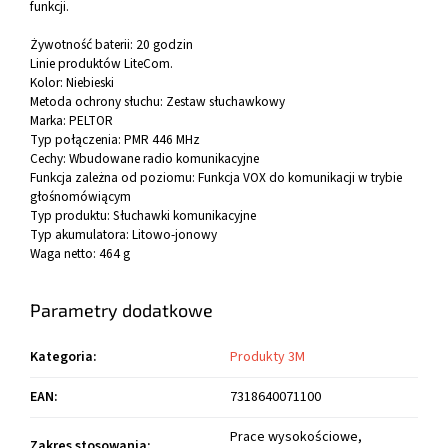
funkcji.
Żywotność baterii: 20 godzin
Linie produktów LiteCom.
Kolor: Niebieski
Metoda ochrony słuchu: Zestaw słuchawkowy
Marka: PELTOR
Typ połączenia: PMR 446 MHz
Cechy: Wbudowane radio komunikacyjne
Funkcja zależna od poziomu: Funkcja VOX do komunikacji w trybie
głośnomówiącym
Typ produktu: Słuchawki komunikacyjne
Typ akumulatora: Litowo-jonowy
Waga netto: 464 g
Parametry dodatkowe
Kategoria
:
Produkty 3M
EAN
:
7318640071100
Prace wysokościowe,
Zakres stosowania
: