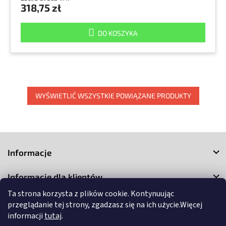
318,75 zł
DO KOSZYKA
WYŚWIETLIĆ WSZYSTKIE POWIĄZANE PRODUKTY
S
t
Informacje
o
p
Informacje dla klientów
k
a
Ta strona korzysta z plików cookie. Kontynuując
Kontakt
przeglądanie tej strony, zgadzasz się na ich użycie.Więcej
informacji
tutaj
.