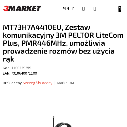
Przejść
do
KOSZ
PLN
treści
MT73H7A4410EU, Zestaw
komunikacyjny 3M PELTOR LiteCom
Plus, PMR446MHz, umożliwia
prowadzenie rozmów bez użycia
rąk
Kod:
7100229259
EAN: 7318640071100
Średnia
Brak oceny
Szczegóły oceny
Marka:
3M
ocena
produktu
wynosi
0,0
na
5
gwiazdek.