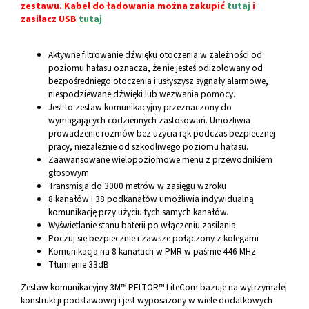
zestawu. Kabel do ładowania można zakupić
tutaj
i
zasilacz USB
tutaj
Aktywne filtrowanie dźwięku otoczenia w zależności od
poziomu hałasu oznacza, że nie jesteś odizolowany od
bezpośredniego otoczenia i usłyszysz sygnały alarmowe,
niespodziewane dźwięki lub wezwania pomocy.
Jest to zestaw komunikacyjny przeznaczony do
wymagających codziennych zastosowań. Umożliwia
prowadzenie rozmów bez użycia rąk podczas bezpiecznej
pracy, niezależnie od szkodliwego poziomu hałasu.
Zaawansowane wielopoziomowe menu z przewodnikiem
głosowym
Transmisja do 3000 metrów w zasięgu wzroku
8 kanałów i 38 podkanałów umożliwia indywidualną
komunikację przy użyciu tych samych kanałów.
Wyświetlanie stanu baterii po włączeniu zasilania
Poczuj się bezpiecznie i zawsze połączony z kolegami
Komunikacja na 8 kanałach w PMR w paśmie 446 MHz
Tłumienie 33dB
Zestaw komunikacyjny 3M™ PELTOR™ LiteCom bazuje na wytrzymałej
konstrukcji podstawowej i jest wyposażony w wiele dodatkowych