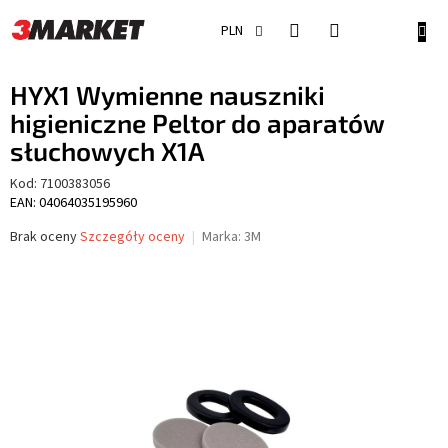
Przejść
do
KOSZ
PLN
treści
HYX1 Wymienne nauszniki
higieniczne Peltor do aparatów
słuchowych X1A
Kod:
7100383056
EAN: 04064035195960
Średnia
Brak oceny
Szczegóły oceny
Marka:
3M
ocena
produktu
wynosi
0,0
na
5
gwiazdek.