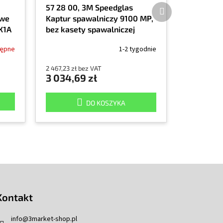
Produkt
57 28 00, 3M Speedglas
następny
owe
Kaptur spawalniczy 9100 MP,
X1A
bez kasety spawalniczej
tępne
1-2 tygodnie
2 467,23 zł bez VAT
3 034,69 zł
DO KOSZYKA
Kontakt
info
@
3market-shop.pl