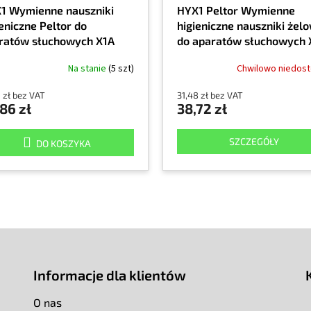
1 Wymienne nauszniki
HYX1 Peltor Wymienne
eniczne Peltor do
higieniczne nauszniki żel
ratów słuchowych X1A
do aparatów słuchowych 
Na stanie
(5 szt)
Chwilowo niedos
 zł bez VAT
31,48 zł bez VAT
86 zł
38,72 zł
SZCZEGÓŁY
DO KOSZYKA
Informacje dla klientów
O nas