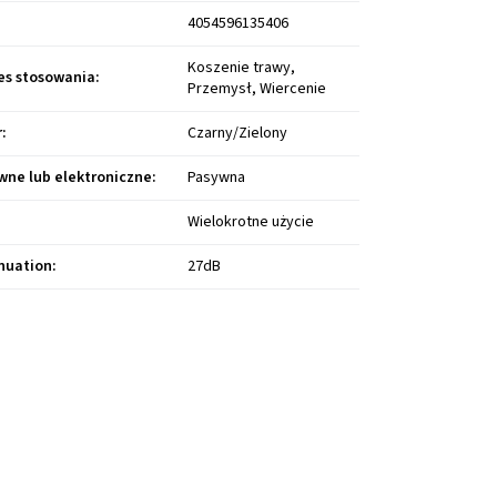
4054596135406
Koszenie trawy,
es stosowania
:
Przemysł, Wiercenie
r
:
Czarny/Zielony
wne lub elektroniczne
:
Pasywna
:
Wielokrotne użycie
nuation
:
27dB