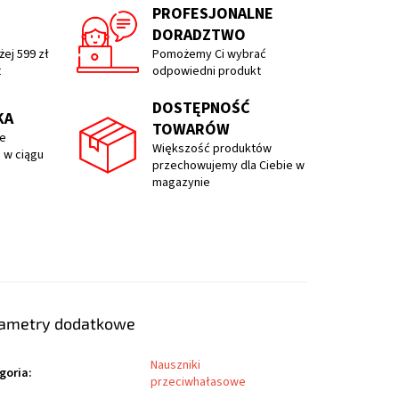
PROFESJONALNE
DORADZTWO
ej 599 zł
Pomożemy Ci wybrać
t
odpowiedni produkt
DOSTĘPNOŚĆ
KA
TOWARÓW
e
Większość produktów
 w ciągu
przechowujemy dla Ciebie w
magazynie
ametry dodatkowe
Nauszniki
goria
:
przeciwhałasowe