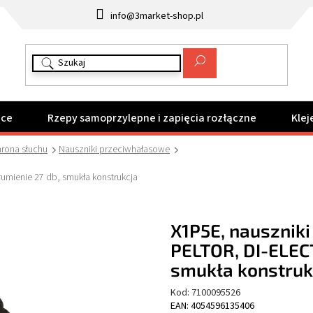
info@3market-shop.pl
ące
Rzepy samoprzylepne i zapięcia rozłączne
Klej
rona słuchu
Nauszniki przeciwhałasowe
umienie 27 db, smukła konstrukcja
X1P5E, nausznik
PELTOR, DI-ELECT
smukła konstruk
Kod:
7100095526
EAN: 4054596135406