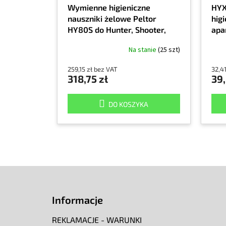
Wymienne higieniczne
HYX
nauszniki żelowe Peltor
higi
HY80S do Hunter, Shooter,
apa
Sporttac, PROTACIII, X series,
Na stanie
(25 szt)
Litecom
259,15 zł bez VAT
32,41
318,75 zł
39,
DO KOSZYKA
S
t
o
Informacje
p
k
REKLAMACJE - WARUNKI