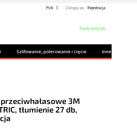
PLN
Zaloguj się
Rejestracja
KOSZYK
Twój koszyk
e
Szlifowanie, polerowanie i cięcie
Inne produkty
i przeciwhałasowe 3M
RIC, tłumienie 27 db,
cja