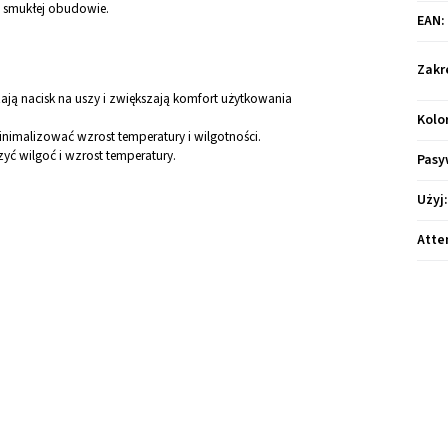
, smukłej obudowie.
EAN
:
Zakr
szają nacisk na uszy i zwiększają komfort użytkowania
Kolo
imalizować wzrost temperatury i wilgotności.
ć wilgoć i wzrost temperatury.
Pasy
Użyj
Atte