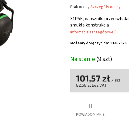
Średnia
Brak oceny
Szczegóły oceny
ocena
produktu
X1P5E, nauszniki przeciwhał
wynosi
smukła konstrukcja
0,0
Informacje szczegółowe
na
5
Możemy doręczyć do:
13.8.2026
gwiazdek.
Na stanie
(9 szt)
101,57 zł
/ szt
82,58 zł bez VAT
Cena
jednostkowa:
POWIADOM MNIE