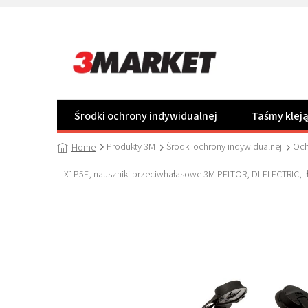
Przejść
do
treści
Środki ochrony indywidualnej
Taśmy klej
Produkty 3M
Środki ochrony indywidualnej
Och
Home
X1P5E, nauszniki przeciwhałasowe 3M PELTOR, DI-ELECTRIC, tł