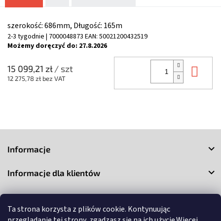
szerokość: 686mm, Długość: 165m
2-3 tygodnie
| 7000048873
EAN:
50021200432519
Możemy doręczyć do:
27.8.2026
Do 
15 099,21 zł
/ szt
12 275,78 zł bez VAT
S
t
Informacje
o
p
Informacje dla klientów
k
a
Kontakt
Ta strona korzysta z plików cookie. Kontynuując
przeglądanie tej strony, zgadzasz się na ich użycie.Więcej