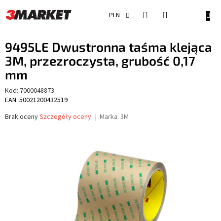
Przejść
do
KOSZ
PLN
treści
9495LE Dwustronna taśma klejąca
3M, przezroczysta, grubość 0,17
mm
Kod:
7000048873
EAN: 50021200432519
Średnia
Brak oceny
Szczegóły oceny
Marka:
3M
ocena
produktu
wynosi
0,0
na
5
gwiazdek.