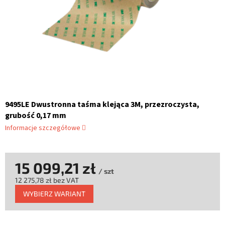
9495LE Dwustronna taśma klejąca 3M, przezroczysta,
grubość 0,17 mm
Informacje szczegółowe
15 099,21 zł
/ szt
12 275,78 zł bez VAT
Cena
WYBIERZ WARIANT
jednostkowa: