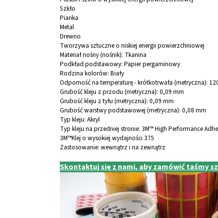
Szkło
Pianka
Metal
Drewno
Tworzywa sztuczne o niskiej energii powierzchniowej
Materiał nośny (nośnik):
Tkanina
Podkład podstawowy:
Papier pergaminowy
Rodzina kolorów:
Biały
Odporność na temperaturę - krótkotrwała (metryczna):
120
Grubość kleju z przodu (metryczna):
0,09 mm
Grubość kleju z tyłu (metryczna):
0,09 mm
Grubość warstwy podstawowej (metryczna):
0,08 mm
Typ kleju:
Akryl
Typ kleju na przedniej stronie:
3M™ High Performance Adhe
3M™
Klej o wysokiej wydajności 375
Zastosowanie: wewnątrz i na zewnątrz
Skontaktuj się z nami, aby zamówić taśmy s