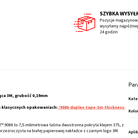
SZYBKA WYSYŁ
Pozycje magazynow
wysyłamy najpóźniej
24 godzin
Par
jąca 3M, grubość 0,19mm
Kate
h klasycznych opakowaniach:
/9086-duplex-tape-3m-thickness-
Kolo
9086 to 7,5-milimetrowa taśma dwustronna pokryta klejem 375, z
przezroczysta na białej papierowej nakładce z czarnym logo 3M.
Apli