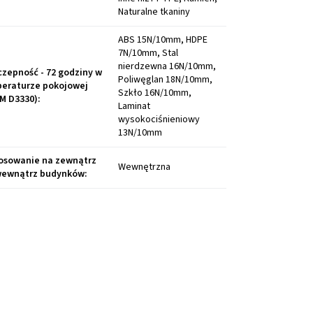
Naturalne tkaniny
ABS 15N/10mm, HDPE
7N/10mm, Stal
nierdzewna 16N/10mm,
czepność - 72 godziny w
Poliwęglan 18N/10mm,
eraturze pokojowej
Szkło 16N/10mm,
M D3330)
:
Laminat
wysokociśnieniowy
13N/10mm
osowanie na zewnątrz
Wewnętrzna
wewnątrz budynków
: