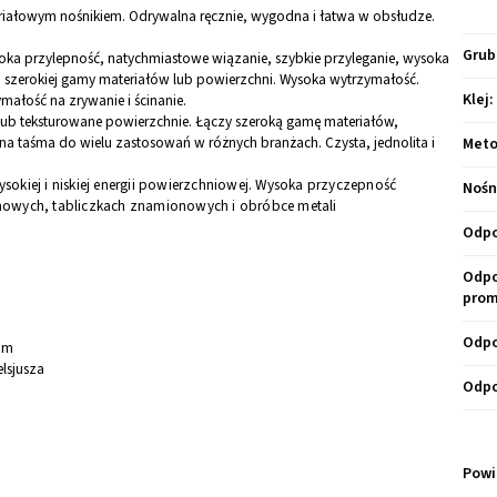
eriałowym nośnikiem. Odrywalna ręcznie, wygodna i łatwa w obsłudze.
Grub
oka przylepność, natychmiastowe wiązanie, szybkie przyleganie, wysoka
szerokiej gamy materiałów lub powierzchni. Wysoka wytrzymałość.
Klej
:
ałość na zrywanie i ścinanie.
lub teksturowane powierzchnie. Łączy szeroką gamę materiałów,
a taśma do wielu zastosowań w różnych branżach. Czysta, jednolita i
Meto
kiej i niskiej energii powierzchniowej. Wysoka przyczepność
Nośn
owych, tabliczkach znamionowych i obróbce metali
Odpo
Odpo
prom
Odpo
mm
elsjusza
Odpo
Powi