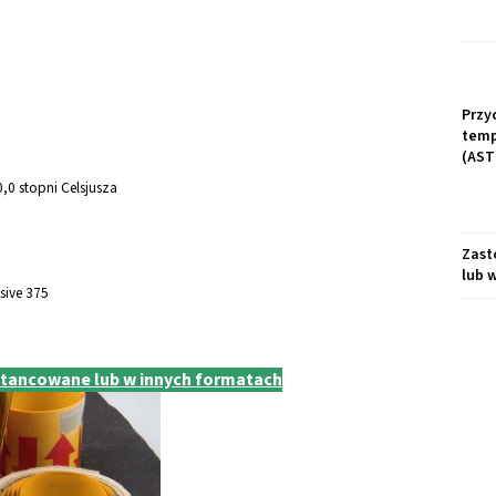
Przy
temp
(AST
,0 stopni Celsjusza
Zast
lub 
sive 375
ztancowane lub w innych formatach