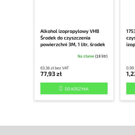
Alkohol izopropylowy VHB
175
Środek do czyszczenia
czy
powierzchni 3M, 1 litr, środek
izo
czyszczący, 90% alkohol
Na stanie
(18 litr)
izopropylowy
63,36 zł bez VAT
0,99
77,93 zł
1,2
DO KOSZYKA
S