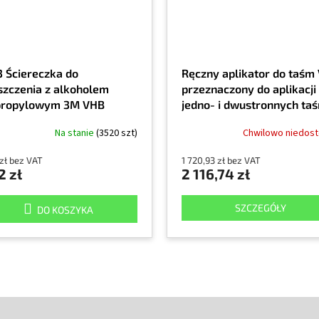
3 Ściereczka do
Ręczny aplikator do taśm
szczenia z alkoholem
przeznaczony do aplikacji
propylowym 3M VHB
jedno- i dwustronnych ta
klejących
Na stanie
(3520 szt)
Chwilowo niedos
 zł bez VAT
1 720,93 zł bez VAT
2 zł
2 116,74 zł
SZCZEGÓŁY
DO KOSZYKA