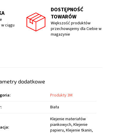
DOSTĘPNOŚĆ
KA
TOWARÓW
e
Większość produktów
 w ciągu
przechowujemy dla Ciebie w
magazynie
ametry dodatkowe
goria
:
Produkty 3M
r
:
Biała
Klejenie materiałów
piankowych, Klejenie
kacja
:
papieru, Klejenie tkanin,