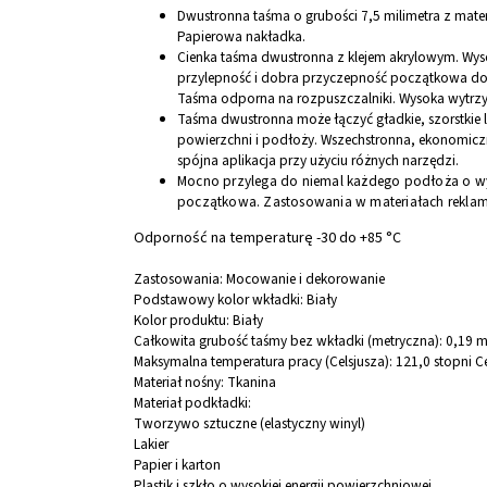
Dwustronna taśma o grubości 7,5 milimetra z mat
Papierowa nakładka.
Cienka taśma dwustronna z klejem akrylowym. Wys
przylepność i dobra przyczepność początkowa do 
Taśma odporna na rozpuszczalniki. Wysoka wytrzym
Taśma dwustronna może łączyć gładkie, szorstkie 
powierzchni i podłoży. Wszechstronna, ekonomiczn
spójna aplikacja przy użyciu różnych narzędzi.
Mocno przylega do niemal każdego podłoża o wyso
początkowa. Zastosowania w materiałach reklam
Odporność na temperaturę -30 do +85 °C
Zastosowania:
Mocowanie i dekorowanie
Podstawowy kolor wkładki:
Biały
Kolor produktu:
Biały
Całkowita grubość taśmy bez wkładki (metryczna):
0,19 
Maksymalna temperatura pracy (Celsjusza):
121,0 stopni C
Materiał nośny:
Tkanina
Materiał podkładki:
Tworzywo sztuczne (elastyczny winyl)
Lakier
Papier i karton
Plastik i szkło o wysokiej energii powierzchniowej