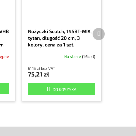
Produkt
 VHB
Nożyczki Scotch, 1458T-MIX,
następny
tytan, długość 20 cm, 3
śm
kolory, cena za 1 szt.
tępne
Na stanie
(16 szt)
61,15 zł bez VAT
75,21 zł
DO KOSZYKA