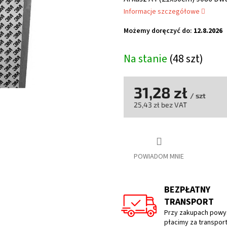
wynosi
Informacje szczegółowe
0,0
na
Możemy doręczyć do:
12.8.2026
5
gwiazdek.
Na stanie
(48 szt)
31,28 zł
/ szt
25,43 zł bez VAT
Cena
jednostkowa:
POWIADOM MNIE
BEZPŁATNY
TRANSPORT
Przy zakupach powyż
płacimy za transpor