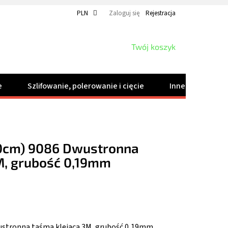
PLN
Zaloguj się
Rejestracja
KOSZYK
Twój koszyk
e
Szlifowanie, polerowanie i cięcie
Inne produkty
30cm) 9086 Dwustronna
M, grubość 0,19mm
ustronna taśma klejąca 3M, grubość 0,19mm