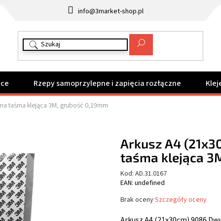
info@3market-shop.pl
ące
Rzepy samoprzylepne i zapięcia rozłączne
Klej
nna taśma klejąca 3M, grubość 0,19mm
Arkusz A4 (21x
taśma klejąca 3
Kod:
AD.31.0167
EAN: undefined
Średnia
Brak oceny
Szczegóły oceny
ocena
produktu
Arkusz A4 (21x30cm) 9086 Dw