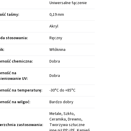
Uniwersalne łączenie
ość taśmy
:
0,19 mm
Akryl
da stosowania
:
Ręczny
ik
:
Włóknina
rność chemiczna
:
Dobra
rność na
Dobra
ieniowanie UV
:
rność na temperaturę
:
-30°C do +85°C
rność na wilgoć
:
Bardzo dobry
Metale, Szkło,
Ceramika, Drewno,
erzchnia zastosowania
:
Tworzywa sztuczne
inne niż PP i PE, Kamień,