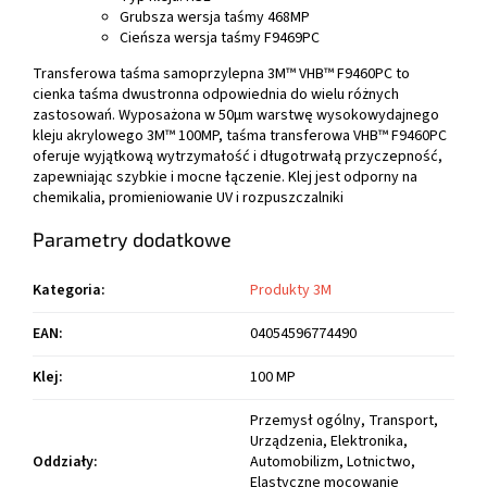
Grubsza wersja taśmy 468MP
Cieńsza wersja taśmy F9469PC
Transferowa taśma samoprzylepna 3M™ VHB™ F9460PC to
cienka taśma dwustronna odpowiednia do wielu różnych
zastosowań. Wyposażona w 50µm warstwę wysokowydajnego
kleju akrylowego 3M™ 100MP, taśma transferowa VHB™ F9460PC
oferuje wyjątkową wytrzymałość i długotrwałą przyczepność,
zapewniając szybkie i mocne łączenie. Klej jest odporny na
chemikalia, promieniowanie UV i rozpuszczalniki
Parametry dodatkowe
Kategoria
:
Produkty 3M
EAN
:
04054596774490
Klej
:
100 MP
Przemysł ogólny, Transport,
Urządzenia, Elektronika,
Oddziały
:
Automobilizm, Lotnictwo,
Elastyczne mocowanie