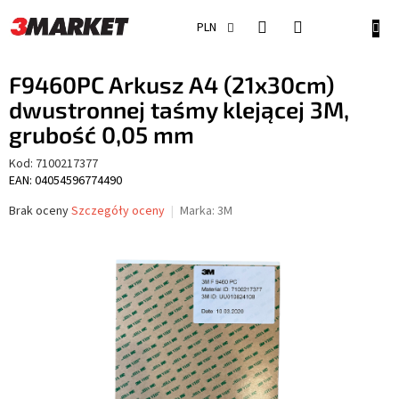
Przejść
do
KOSZ
PLN
treści
F9460PC Arkusz A4 (21x30cm)
dwustronnej taśmy klejącej 3M,
grubość 0,05 mm
Kod:
7100217377
EAN: 04054596774490
Średnia
Brak oceny
Szczegóły oceny
Marka:
3M
ocena
produktu
wynosi
0,0
na
5
gwiazdek.