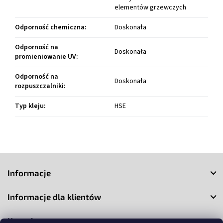
elementów grzewczych
Odporność chemiczna
:
Doskonała
Odporność na
Doskonała
promieniowanie UV
:
Odporność na
Doskonała
rozpuszczalniki
:
Typ kleju
:
HSE
S
t
Informacje
o
p
Informacje dla klientów
k
a
Kontakt