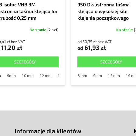
3 Isotac VHB 3M
950 Dwustronna taśma
stronna taśma klejąca 55
klejąca o wysokiej sile
grubość 0,25 mm
klejenia początkowego
również do PP i PE, grubo
Na stanie
(2 szt)
Na stanie
(
0,13mm
,41 zł bez VAT
od 50,35 zł bez VAT
11,20 zł
61,93 zł
od
SZCZEGÓŁY
SZCZEGÓŁY
m
mm
9mm
19 mm
10 mm
25mm
12 mm
38mm
19 mm
50mm
25mm
6 mm
75mm
40mm
9mm
100mm
12 mm
50mm
150mm
19 m
610
Informacje dla klientów