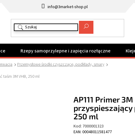
info@3market-shop.pl
ące
Rzepy samoprzylepne i zapięcia rozłączne
Klej
erwacja
Przemysłowe środki czyszczące, podkłady, smary
ść taśm 3M VHB, 250 ml
AP111 Primer 3M 
przyspieszający
250 ml
Kod:
7000001323
EAN: 00048011581477