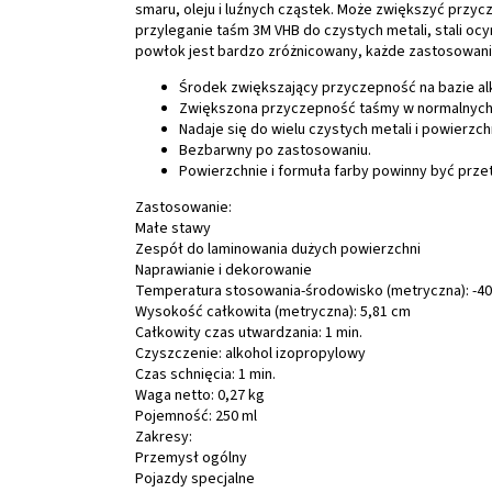
smaru, oleju i luźnych cząstek. Może zwiększyć przy
przyleganie taśm 3M VHB do czystych metali, stali oc
powłok jest bardzo zróżnicowany, każde zastosowan
Środek zwiększający przyczepność na bazie al
Zwiększona przyczepność taśmy w normalnych 
Nadaje się do wielu czystych metali i powierzc
Bezbarwny po zastosowaniu.
Powierzchnie i formuła farby powinny być pr
Zastosowanie:
Małe stawy
Zespół do laminowania dużych powierzchni
Naprawianie i dekorowanie
Temperatura stosowania-środowisko (metryczna): -40
Wysokość całkowita (metryczna): 5,81 cm
Całkowity czas utwardzania: 1 min.
Czyszczenie: alkohol izopropylowy
Czas schnięcia: 1 min.
Waga netto: 0,27 kg
Pojemność: 250 ml
Zakresy:
Przemysł ogólny
Pojazdy specjalne