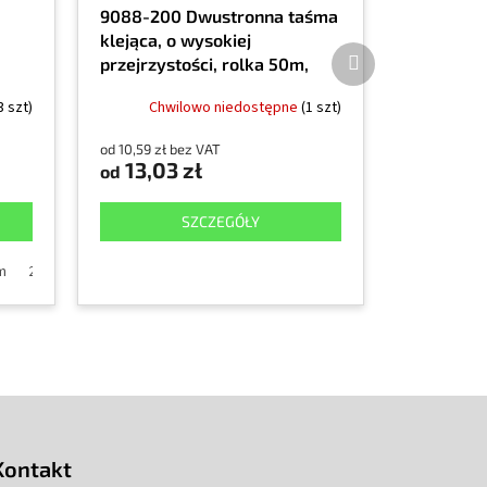
9088-200 Dwustronna taśma
klejąca, o wysokiej
Produkt
przejrzystości, rolka 50m,
następny
ść
grubość 0,20mm
3 szt)
Chwilowo niedostępne
(1 szt)
od 10,59 zł bez VAT
13,03 zł
od
SZCZEGÓŁY
m
mm
250mm
25mm
1220mm
40mm
50mm
100mm
55 mm
Kontakt