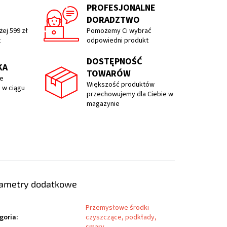
PROFESJONALNE
DORADZTWO
ej 599 zł
Pomożemy Ci wybrać
t
odpowiedni produkt
DOSTĘPNOŚĆ
KA
TOWARÓW
e
Większość produktów
 w ciągu
przechowujemy dla Ciebie w
magazynie
ametry dodatkowe
Przemysłowe środki
goria
:
czyszczące, podkłady,