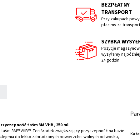
BEZPŁATNY
TRANSPORT
Przy zakupach powyż
płacimy za transpor
SZYBKA WYSYŁ
Pozycje magazynow
wysyłamy najpóźniej
24 godzin
)
Par
przyczepność taśm 3M VHB, 250 ml
ie taśm 3M™ VHB™. Ten środek zwiększający przyczepność na bazie
Kate
 klejenia do lekko zabrudzonych powierzchni wolnych od wosku,