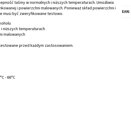
czepność taśmy w normalnych i niższych temperaturach. Umożliwia
ynkowanej i powierzchni malowanych. Ponieważ skład powierzchni i
EAN
:
ie musi być zweryfikowane testowo.
koholu
i niższych temperaturach
hni malowanych
zetestowane przed każdym zastosowaniem.
°C - 66°C