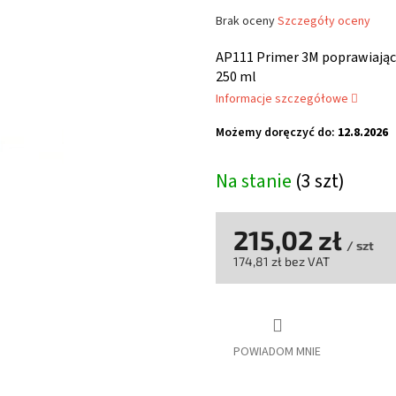
Średnia
Brak oceny
Szczegóły oceny
ocena
produktu
AP111 Primer 3M poprawiający
wynosi
250 ml
0,0
Informacje szczegółowe
na
5
Możemy doręczyć do:
12.8.2026
gwiazdek.
Na stanie
(3 szt)
215,02 zł
/ szt
174,81 zł bez VAT
Cena
jednostkowa:
POWIADOM MNIE