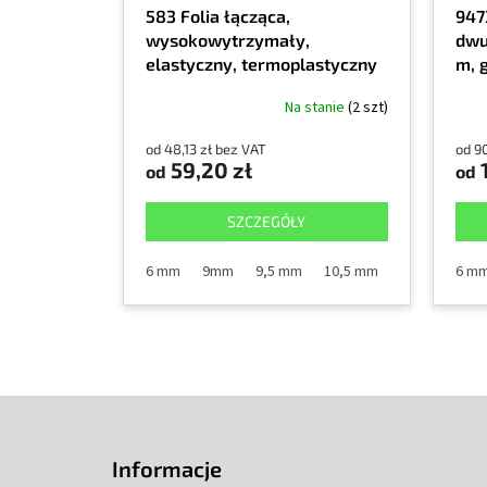
583 Folia łącząca,
947
wysokowytrzymały,
dwu
elastyczny, termoplastyczny
m, 
klej na bazie nitrylu w postaci
Na stanie
(2 szt)
folii, rolka 55 m
od 48,13 zł bez VAT
od 90
59,20 zł
1
od
od
SZCZEGÓŁY
6 mm
9mm
9,5 mm
10,5 mm
12 mm
6 m
15
S
t
o
Informacje
p