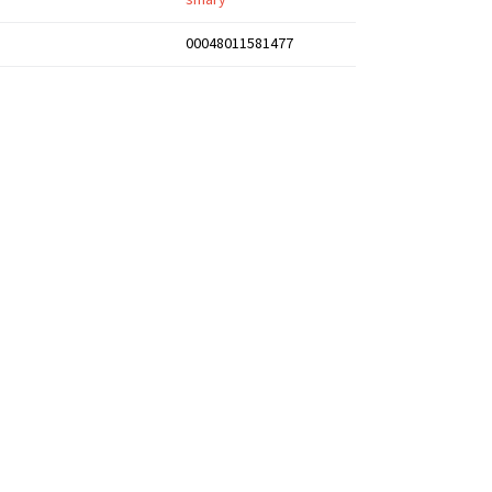
smary
00048011581477