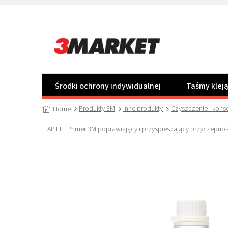
Przejść
do
treści
Środki ochrony indywidualnej
Taśmy klej
Produkty 3M
Inne produkty
Czyszczenie i kons
Home
AP111 Primer 3M poprawiający i przyspieszający przyczepno