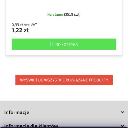
Na stanie
(3518 szt)
0,99 zł bez VAT
1,22 zł
DO KOSZYKA
WYŚWIETLIĆ WSZYSTKIE POWIĄZANE PRODUKTY
S
t
Informacje
o
p
Informacje dla klientów