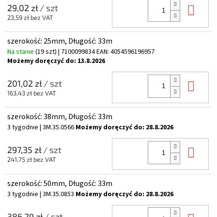
Do 
29,02 zł
/ szt
23,59 zł bez VAT
szerokość: 25mm, Długość: 33m
Na stanie
(19 szt)
| 7100099834
EAN:
4054596196957
Możemy doręczyć do:
13.8.2026
Do 
201,02 zł
/ szt
163,43 zł bez VAT
szerokość: 38mm, Długość: 33m
3 tygodnie
| 3M.35.0566
Możemy doręczyć do:
28.8.2026
Do 
297,35 zł
/ szt
241,75 zł bez VAT
szerokość: 50mm, Długość: 33m
3 tygodnie
| 3M.35.0853
Możemy doręczyć do:
28.8.2026
386,29 zł
/ szt