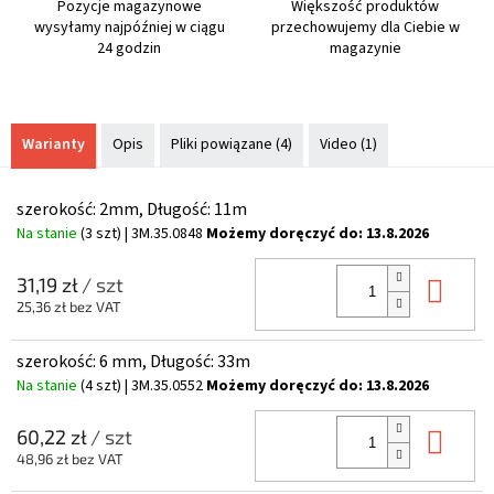
Pozycje magazynowe
Większość produktów
wysyłamy najpóźniej w ciągu
przechowujemy dla Ciebie w
24 godzin
magazynie
Warianty
Opis
Pliki powiązane (4)
Video (1)
szerokość: 2mm, Długość: 11m
Na stanie
(3 szt)
| 3M.35.0848
Możemy doręczyć do:
13.8.2026
Do 
31,19 zł
/ szt
25,36 zł bez VAT
szerokość: 6 mm, Długość: 33m
Na stanie
(4 szt)
| 3M.35.0552
Możemy doręczyć do:
13.8.2026
Do 
60,22 zł
/ szt
48,96 zł bez VAT