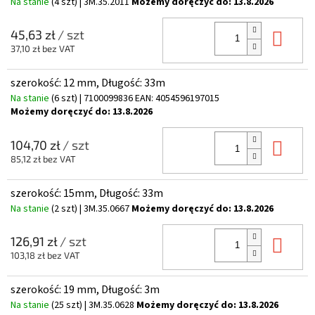
Na stanie
(4 szt)
| 3M.35.2011
Możemy doręczyć do:
13.8.2026
Do 
45,63 zł
/ szt
37,10 zł bez VAT
szerokość: 12 mm, Długość: 33m
Na stanie
(6 szt)
| 7100099836
EAN:
4054596197015
Możemy doręczyć do:
13.8.2026
Do 
104,70 zł
/ szt
85,12 zł bez VAT
szerokość: 15mm, Długość: 33m
Na stanie
(2 szt)
| 3M.35.0667
Możemy doręczyć do:
13.8.2026
Do 
126,91 zł
/ szt
103,18 zł bez VAT
szerokość: 19 mm, Długość: 3m
Na stanie
(25 szt)
| 3M.35.0628
Możemy doręczyć do:
13.8.2026