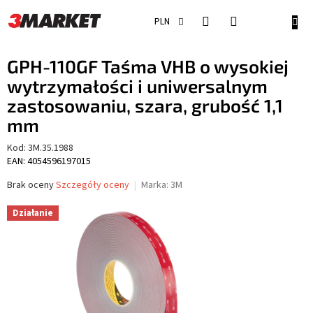
Przejść
do
KOSZ
PLN
treści
GPH-110GF Taśma VHB o wysokiej
wytrzymałości i uniwersalnym
zastosowaniu, szara, grubość 1,1
mm
Kod:
3M.35.1988
EAN: 4054596197015
Średnia
Brak oceny
Szczegóły oceny
Marka:
3M
ocena
produktu
Działanie
wynosi
0,0
na
5
gwiazdek.