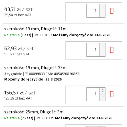
Do 
43,71 zł
/ szt
35,54 zł bez VAT
szerokość: 19 mm, Długość: 11m
Na stanie
(1 szt)
| 3M.35.2012
Możemy doręczyć do:
13.8.2026
Do 
62,93 zł
/ szt
51,16 zł bez VAT
szerokość: 19 mm, Długość: 33m
3 tygodnie
| 7100099833
EAN:
4054596196858
Możemy doręczyć do:
28.8.2026
Do 
156,57 zł
/ szt
127,29 zł bez VAT
szerokość: 25mm, Długość: 3m
Na stanie
(25 szt)
| 3M.35.0779
Możemy doręczyć do:
13.8.2026