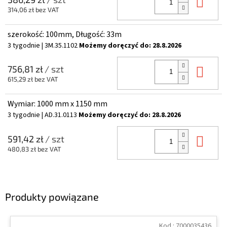
Do 
314,06 zł bez VAT
szerokość: 100mm, Długość: 33m
3 tygodnie
| 3M.35.1102
Możemy doręczyć do:
28.8.2026
Do 
756,81 zł
/ szt
615,29 zł bez VAT
Wymiar: 1000 mm x 1150 mm
3 tygodnie
| AD.31.0113
Możemy doręczyć do:
28.8.2026
Do 
591,42 zł
/ szt
480,83 zł bez VAT
Produkty powiązane
Kod :
7000035436