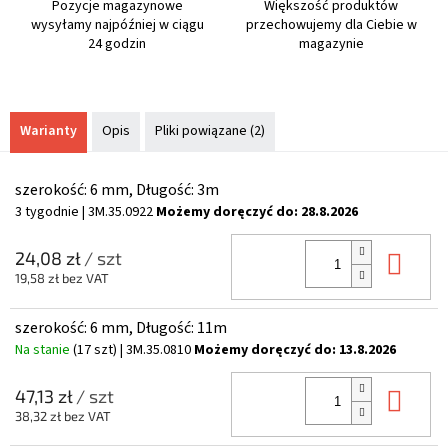
Pozycje magazynowe
Większość produktów
wysyłamy najpóźniej w ciągu
przechowujemy dla Ciebie w
24 godzin
magazynie
Warianty
Opis
Pliki powiązane (2)
szerokość: 6 mm, Długość: 3m
3 tygodnie
| 3M.35.0922
Możemy doręczyć do:
28.8.2026
Do 
24,08 zł
/ szt
19,58 zł bez VAT
szerokość: 6 mm, Długość: 11m
Na stanie
(17 szt)
| 3M.35.0810
Możemy doręczyć do:
13.8.2026
Do 
47,13 zł
/ szt
38,32 zł bez VAT