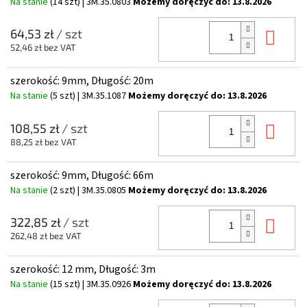
Na stanie
(14 szt)
| 3M.35.0803
Możemy doręczyć do:
13.8.2026
Do 
64,53 zł
/ szt
52,46 zł bez VAT
szerokość: 9mm, Długość: 20m
Na stanie
(5 szt)
| 3M.35.1087
Możemy doręczyć do:
13.8.2026
Do 
108,55 zł
/ szt
88,25 zł bez VAT
szerokość: 9mm, Długość: 66m
Na stanie
(2 szt)
| 3M.35.0805
Możemy doręczyć do:
13.8.2026
Do 
322,85 zł
/ szt
262,48 zł bez VAT
szerokość: 12 mm, Długość: 3m
Na stanie
(15 szt)
| 3M.35.0926
Możemy doręczyć do:
13.8.2026