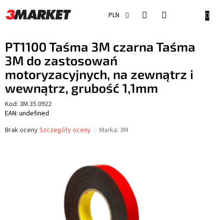
Przejść
do
KOSZ
PLN
treści
PT1100 Taśma 3M czarna Taśma
3M do zastosowań
motoryzacyjnych, na zewnątrz i
wewnątrz, grubość 1,1mm
Kod:
3M.35.0922
EAN: undefined
Średnia
Brak oceny
Szczegóły oceny
Marka:
3M
ocena
produktu
wynosi
0,0
na
5
gwiazdek.