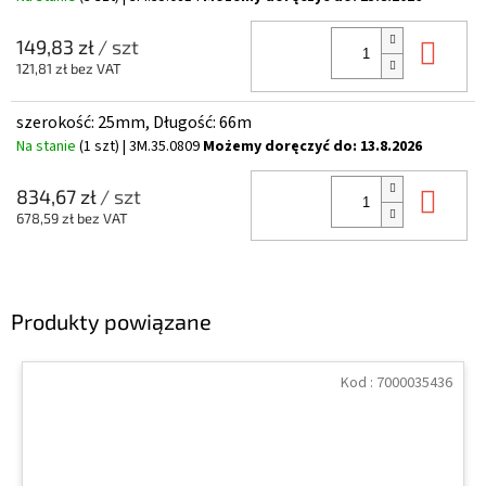
Do 
149,83 zł
/ szt
121,81 zł bez VAT
szerokość: 25mm, Długość: 66m
Na stanie
(1 szt)
| 3M.35.0809
Możemy doręczyć do:
13.8.2026
Do 
834,67 zł
/ szt
678,59 zł bez VAT
Produkty powiązane
Kod :
7000035436