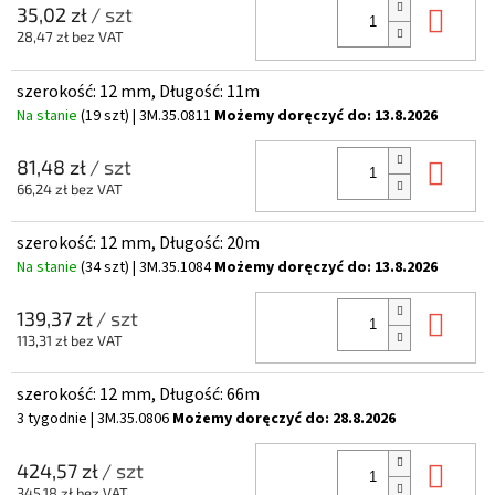
Do 
35,02 zł
/ szt
28,47 zł bez VAT
szerokość: 12 mm, Długość: 11m
Na stanie
(19 szt)
| 3M.35.0811
Możemy doręczyć do:
13.8.2026
Do 
81,48 zł
/ szt
66,24 zł bez VAT
szerokość: 12 mm, Długość: 20m
Na stanie
(34 szt)
| 3M.35.1084
Możemy doręczyć do:
13.8.2026
Do 
139,37 zł
/ szt
113,31 zł bez VAT
szerokość: 12 mm, Długość: 66m
3 tygodnie
| 3M.35.0806
Możemy doręczyć do:
28.8.2026
Do 
424,57 zł
/ szt
345,18 zł bez VAT