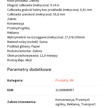
Kolor produktu:
Zielony
Długość całkowita (metryczna):
9.14 m
Całkowita grubość taśmy bez przekładki (metryczna):
0,91 mm
Całkowita szerokość (metryczna):
50,8 mm
Zakres:
Konserwacja
Przemysł ogólny
Reklama
Wytrzymałość na rozciąganie (metryczna):
27,0 N/100mm
Materiał nośny (nośnik):
Guma
Podkład główny:
Papier
Rodzina kolorów:
Zielony
Okres przechowywania:
12,0 miesięcy
Rodzaj kleju:
Akryl
Parametry dodatkowe
Kategoria
:
Produkty 3M
EAN
:
21200608957
Konserwacja, Przemysł
Zakres stosowania
:
ogólny, Reklama, Transport