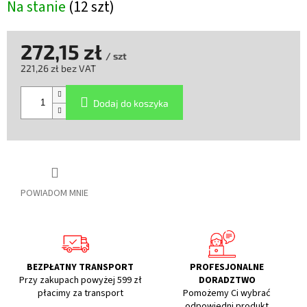
Na stanie
(12 szt)
272,15 zł
/ szt
221,26 zł bez VAT
Cena
jednostkowa:
Dodaj do koszyka
POWIADOM MNIE
BEZPŁATNY TRANSPORT
PROFESJONALNE
Przy zakupach powyżej 599 zł
DORADZTWO
płacimy za transport
Pomożemy Ci wybrać
odpowiedni produkt