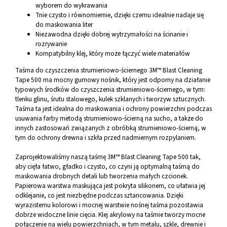
wyborem do wykrawania
Tnie czysto i równomiernie, dzięki czemu idealnie nadaje się
do maskowania liter
Niezawodna dzięki dobrej wytrzymałości na ścinanie i
rozrywanie
Kompatybilny klej, który może łączyć wiele materiałów
Taśma do czyszczenia strumieniowo-ściernego 3M™ Blast Cleaning
Tape 500 ma mocny gumowy nośnik, który jest odporny na działanie
typowych środków do czyszczenia strumieniowo-ściernego, w tym:
tlenku glinu, śrutu stalowego, kulek szklanych i tworzyw sztucznych.
Taśma ta jest idealna do maskowania i ochrony powierzchni podczas
usuwania farby metodą strumieniowo-ścierną na sucho, a także do
innych zastosowań związanych z obróbką strumieniowo-ścierną, w
tym do ochrony drewna i szkła przed nadmiernym rozpylaniem.
Zaprojektowaliśmy naszą taśmę 3M™ Blast Cleaning Tape 500 tak,
aby cięła łatwo, gładko i czysto, co czyni ją optymalną taśmą do
maskowania drobnych detali lub tworzenia małych czcionek.
Papierowa warstwa maskująca jest pokryta silikonem, co ułatwia jej
odklejanie, co jest niezbędne podczas sztancowania. Dzięki
wyrazistemu kolorowi i mocnej warstwie nośnej taśma pozostawia
dobrze widoczne linie cięcia. Klej akrylowy na taśmie tworzy mocne
połączenie na wielu powierzchniach, w tym metalu, szkle, drewnie i