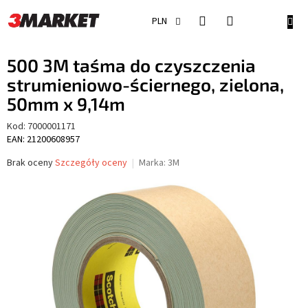
Przejść
do
KOSZ
PLN
treści
500 3M taśma do czyszczenia
strumieniowo-ściernego, zielona,
50mm x 9,14m
Kod:
7000001171
EAN: 21200608957
Średnia
Brak oceny
Szczegóły oceny
Marka:
3M
ocena
produktu
wynosi
0,0
na
5
gwiazdek.