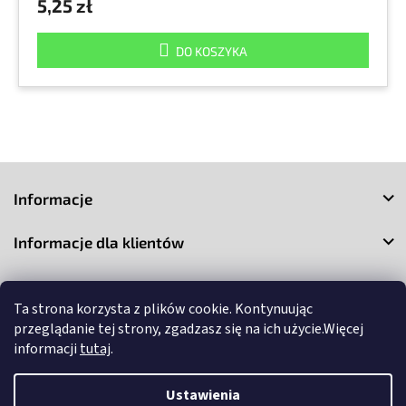
5,25 zł
DO KOSZYKA
S
t
Informacje
o
p
Informacje dla klientów
k
a
Kontakt
Ta strona korzysta z plików cookie. Kontynuując
przeglądanie tej strony, zgadzasz się na ich użycie.Więcej
informacji
tutaj
.
Ustawienia