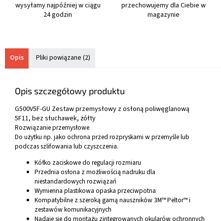
wysyłamy najpóźniej w ciągu
przechowujemy dla Ciebie w
24 godzin
magazynie
Opis
Pliki powiązane (2)
Opis szczegółowy produktu
G500V5F-GU Zestaw przemysłowy z osłoną poliwęglanową
5F11, bez słuchawek, żółty
Rozwiązanie przemysłowe
Do użytku np. jako ochrona przed rozpryskami w przemyśle lub
podczas szlifowania lub czyszczenia.
Kółko zaciskowe do regulacji rozmiaru
Przednia osłona z możliwością nadruku dla
niestandardowych rozwiązań
Wymienna plastikowa opaska przeciwpotna
Kompatybilne z szeroką gamą nauszników 3M™ Peltor™ i
zestawów komunikacyjnych
Nadaje się do montażu zintegrowanych okularów ochronnych