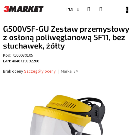
Przejść
do
KOSZ
PLN
treści
G500V5F-GU Zestaw przemysłowy
z osłoną poliwęglanową 5F11, bez
słuchawek, żółty
Kod:
7100030105
EAN: 4046719892266
Średnia
Brak oceny
Szczegóły oceny
Marka:
3M
ocena
produktu
wynosi
0,0
na
5
gwiazdek.