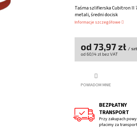
ocena
produktu
Taśma szlifierska Cubitron II
wynosi
metali, średni docisk
0,0
Informacje szczegółowe
na
5
gwiazdek.
od
73,97 zł
/ sz
od
60,14 zł
bez VAT
Cena
jednostkowa:
POWIADOM MNIE
BEZPŁATNY
TRANSPORT
Przy zakupach powyż
płacimy za transpor