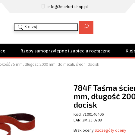
info@3market-shop.pl
ące
Rzepy samoprzylepne i zapięcia rozłączne
Klej
erokość 75 mm, długość 2000 mm, do metali, średni docisk
784F Taśma ścier
mm, długość 200
docisk
Kod:
7100146406
EAN: 3M.35.0708
Średnia
Brak oceny
Szczegóły oceny