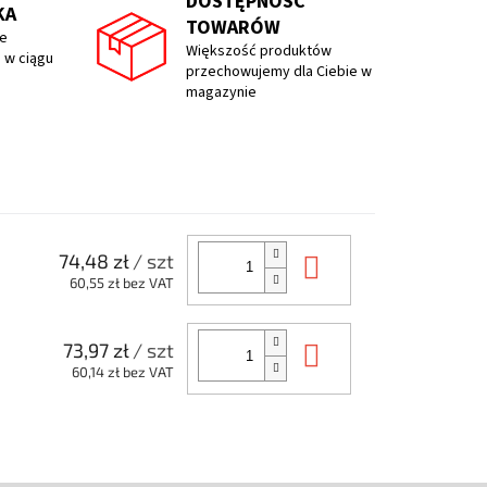
DOSTĘPNOŚĆ
KA
TOWARÓW
e
Większość produktów
 w ciągu
przechowujemy dla Ciebie w
magazynie
Do koszyka
74,48 zł
/ szt
60,55 zł bez VAT
Do koszyka
73,97 zł
/ szt
60,14 zł bez VAT