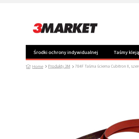
Przejść
do
treści
Środki ochrony indywidualnej
Taśmy klej
Produkty 3M
784F Taśma ścierna Cubitron II, sz
Home