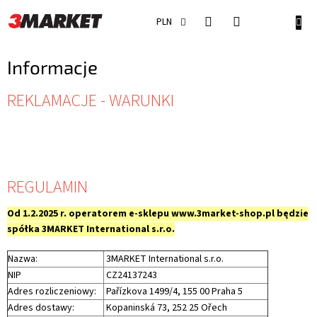
Przejść
do
KOSZ
PLN
treści
Informacje
L
REKLAMACJE - WARUNKI
i
s
t
a
a
REGULAMIN
r
t
Od 1.2.2025 r. operatorem e-sklepu www.3market-shop.pl będzie
y
spółka 3MARKET International s.r.o.
k
u
Nazwa:
3MARKET International s.r.o.
ł
NIP
CZ24137243
ó
Adres rozliczeniowy:
Pařízkova 1499/4, 155 00 Praha 5
w
Adres dostawy:
Kopaninská 73, 252 25 Ořech