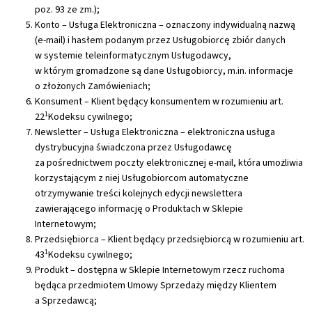
poz. 93 ze zm.);
Konto – Usługa Elektroniczna – oznaczony indywidualną nazwą
(e-mail) i hasłem podanym przez Usługobiorcę zbiór danych
w systemie teleinformatycznym Usługodawcy,
w którym gromadzone są dane Usługobiorcy, m.in. informacje
o złożonych Zamówieniach;
Konsument – Klient będący konsumentem w rozumieniu art.
1
22
Kodeksu cywilnego;
Newsletter – Usługa Elektroniczna – elektroniczna usługa
dystrybucyjna świadczona przez Usługodawcę
za pośrednictwem poczty elektronicznej e-mail, która umożliwia
korzystającym z niej Usługobiorcom automatyczne
otrzymywanie treści kolejnych edycji newslettera
zawierającego informację o Produktach w Sklepie
Internetowym;
Przedsiębiorca – Klient będący przedsiębiorcą w rozumieniu art.
1
43
Kodeksu cywilnego;
Produkt – dostępna w Sklepie Internetowym rzecz ruchoma
będąca przedmiotem Umowy Sprzedaży między Klientem
a Sprzedawcą;