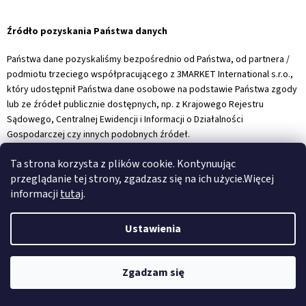
Źródło pozyskania Państwa danych
Państwa dane pozyskaliśmy bezpośrednio od Państwa, od partnera /
podmiotu trzeciego współpracującego z 3MARKET International s.r.o.,
który udostępnił Państwa dane osobowe na podstawie Państwa zgody
lub ze źródeł publicznie dostępnych, np. z Krajowego Rejestru
Sądowego, Centralnej Ewidencji i Informacji o Działalności
Gospodarczej czy innych podobnych źródeł.
Ta strona korzysta z plików cookie. Kontynuując
przeglądanie tej strony, zgadzasz się na ich użycie.Więcej
Administrator Państwa danych
informacji
tutaj
.
3MARKET International s.r.o.
Ustawienia
155 00 Praga 5, ul. Parizkova 1499/4, Republika Czeska
Zgadzam się
tel. +420 251 616 950, e-mail:
info@3market-shop.pl
zarejestrowany w Urzędzie Dzielnicy Praga 13, departament Licencji