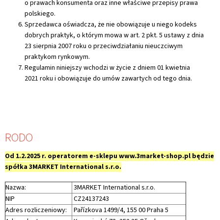
o prawach konsumenta oraz inne właściwe przepisy prawa
polskiego.
Sprzedawca oświadcza, że nie obowiązuje u niego kodeks
dobrych praktyk, o którym mowa w art. 2 pkt. 5 ustawy z dnia
23 sierpnia 2007 roku o przeciwdziałaniu nieuczciwym
praktykom rynkowym.
Regulamin niniejszy wchodzi w życie z dniem 01 kwietnia
2021 roku i obowiązuje do umów zawartych od tego dnia.
RODO
Od 1.2.2025 r. operatorem e-sklepu www.3market-shop.pl będzie
spółka 3MARKET International s.r.o.
Nazwa:
3MARKET International s.r.o.
NIP
CZ24137243
Adres rozliczeniowy:
Pařízkova 1499/4, 155 00 Praha 5