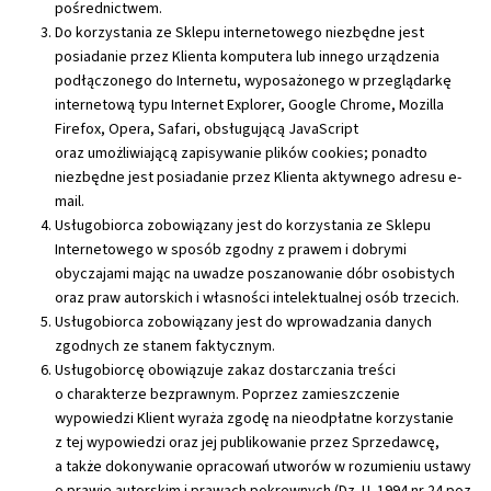
pośrednictwem.
Do korzystania ze Sklepu internetowego niezbędne jest
posiadanie przez Klienta komputera lub innego urządzenia
podłączonego do Internetu, wyposażonego w przeglądarkę
internetową typu Internet Explorer, Google Chrome, Mozilla
Firefox, Opera, Safari, obsługującą JavaScript
oraz umożliwiającą zapisywanie plików cookies; ponadto
niezbędne jest posiadanie przez Klienta aktywnego adresu e-
mail.
Usługobiorca zobowiązany jest do korzystania ze Sklepu
Internetowego w sposób zgodny z prawem i dobrymi
obyczajami mając na uwadze poszanowanie dóbr osobistych
oraz praw autorskich i własności intelektualnej osób trzecich.
Usługobiorca zobowiązany jest do wprowadzania danych
zgodnych ze stanem faktycznym.
Usługobiorcę obowiązuje zakaz dostarczania treści
o charakterze bezprawnym. Poprzez zamieszczenie
wypowiedzi Klient wyraża zgodę na nieodpłatne korzystanie
z tej wypowiedzi oraz jej publikowanie przez Sprzedawcę,
a także dokonywanie opracowań utworów w rozumieniu ustawy
o prawie autorskim i prawach pokrewnych (Dz. U. 1994 nr 24 poz.