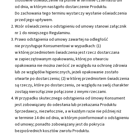
stosowne oświadczenie na piśmie w terminie czternastu dni
od dnia, w którym nastąpiło dostarczenie Produktu.
Do zachowania tego terminu wystarczy wysłanie oświadczenia
przed jego upływem.
Wzór oświadczenia o odstąpieniu od umowy stanowi załącznik
nr 1 do niniejszego Regulaminu.
Prawo odstąpienia od umowy zawartej na odległość
nie przysługuje Konsumentowi w wypadkach: (1)
w której przedmiotem świadczenia jest rzecz dostarczana
w zapieczętowanym opakowaniu, której po otwarciu
opakowania nie można zwrócić ze względu na ochronę zdrowia
lub ze względów higienicznych, jeżeli opakowanie zostało
otwarte po dostarczeniu; (2)
w której przedmiotem świadczenia
są rzeczy, które po dostarczeniu, ze względu na swój charakter
zostają nierozłącznie połączone z innymi rzeczami.
W przypadku skutecznego odstąpienia od Umowy Konsument
jest zobowiązany do odesłania lub przekazania Produktu
Sprzedawcy, niezwłocznie, a w każdym razie nie później niż
w terminie 14 dni od dnia, w którym poinformował o odstąpieniu
od umowy; ponadto zobowiązany jest do pokrycia
bezpośrednich kosztów zwrotu Produktu.