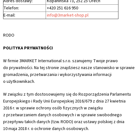
Adres dostawy:
Kopaninská 73, 252 25 Ořech
Telefon:
+420 251 616 950
E-mail:
info@3market-shop.pl
RODO
POLITYKA PRYWATNOŚCI
W firmie 3MARKET International s.r.o. szanujemy Twoje prawo
do prywatności. Na tej stronie znajdziesz nasze stanowisko w sprawie
gromadzenia, przetwarzania i wykorzystywania informacji
o użytkownikach.
W związku z tym dostosowujemy się do Rozporządzenia Parlamentu
Europejskiego i Rady Unii Europejskiej 2016/679 z dnia 27 kwietnia
2016 r. w sprawie ochrony osób fizycznych w związku
z przetwarzaniem danych osobowych i w sprawie swobodnego
przepływu takich danych (tzw. RODO) oraz ustawy polskiej z dnia
10 maja 2018 r. o ochronie danych osobowych.