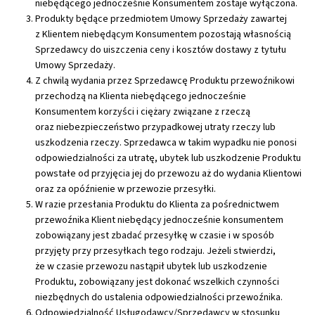
niebędącego jednocześnie Konsumentem zostaje wyłączona.
Produkty będące przedmiotem Umowy Sprzedaży zawartej
z Klientem niebędącym Konsumentem pozostają własnością
Sprzedawcy do uiszczenia ceny i kosztów dostawy z tytułu
Umowy Sprzedaży.
Z chwilą wydania przez Sprzedawcę Produktu przewoźnikowi
przechodzą na Klienta niebędącego jednocześnie
Konsumentem korzyści i ciężary związane z rzeczą
oraz niebezpieczeństwo przypadkowej utraty rzeczy lub
uszkodzenia rzeczy. Sprzedawca w takim wypadku nie ponosi
odpowiedzialności za utratę, ubytek lub uszkodzenie Produktu
powstałe od przyjęcia jej do przewozu aż do wydania Klientowi
oraz za opóźnienie w przewozie przesyłki.
W razie przesłania Produktu do Klienta za pośrednictwem
przewoźnika Klient niebędący jednocześnie konsumentem
zobowiązany jest zbadać przesyłkę w czasie i w sposób
przyjęty przy przesyłkach tego rodzaju. Jeżeli stwierdzi,
że w czasie przewozu nastąpił ubytek lub uszkodzenie
Produktu, zobowiązany jest dokonać wszelkich czynności
niezbędnych do ustalenia odpowiedzialności przewoźnika.
Odpowiedzialność Usługodawcy/Sprzedawcy w stosunku