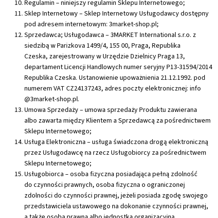
Regulamin – niniejszy regulamin Sklepu Internetowego;
Sklep Internetowy – Sklep Internetowy Usługodawcy dostępny
pod adresem internetowym: 3market-shop.pl;
Sprzedawca; Usługodawca – 3MARKET International s.r.o. z
siedzibą w Parizkova 1499/4, 155 00, Praga, Republika
Czeska, zarejestrowany w Urzędzie Dzielnicy Praga 13,
departament Licencji Handlowych numer seryjny P13-31594/2014
Republika Czeska. Ustanowienie upoważnienia 21.12.1992. pod
numerem VAT CZ24137243, adres poczty elektronicznej: info
@3market-shop.pl.
Umowa Sprzedaży – umowa sprzedaży Produktu zawierana
albo zawarta między Klientem a Sprzedawcą za pośrednictwem
Sklepu Internetowego;
Usługa Elektroniczna – usługa świadczona drogą elektroniczną
przez Usługodawcę na rzecz Usługobiorcy za pośrednictwem
Sklepu Internetowego;
Usługobiorca – osoba fizyczna posiadająca pełną zdolność
do czynności prawnych, osoba fizyczna o ograniczonej
zdolności do czynności prawnej, jeżeli posiada zgodę swojego
przedstawiciela ustawowego na dokonanie czynności prawnej,
a także osoba prawna albo jednostka organizacyjna