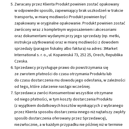
Zwracany przez Klienta Produkt powinien zostać opakowany
w odpowiedni sposób, zapewniający brak uszkodzeń w trakcie
transportu, w miarę możliwości Produkt powinien być
zapakowany w oryginalne opakowanie. Produkt powinien zostać
zwrócony wraz z kompletnym wyposażeniem i akcesoriami
oraz dokumentami wydanymi przy jego sprzedaży (np. metki,
instrukcja użytkowania) oraz w miarę możliwości z dowodem
sprzedaży (paragon fiskalny albo faktura) na adres: 3Market
International s. r. o., ul. Kopaninská 73, 252 25, Orech, Republika
Czeska.
Sprzedawcy przysługuje prawo do powstrzymania się
ze zwrotem płatności do czasu otrzymania Produktu lub
do czasu dostarczenia mu dowodu jego odesłania, w zależności
od tego, które zdarzenie nastąpi wcześniej.
Sprzedawca zwróci Konsumentowi wszystkie otrzymane
od niego płatności, w tym koszty dostarczenia Produktu
(z wyjątkiem dodatkowych kosztów wynikających z wybranego
przez Klienta sposobu dostarczenia innego niż najtańszy zwykły
sposób dostarczenia oferowany przez Sprzedawcę),
niezwłocznie, a w każdym przypadku nie później niż w terminie