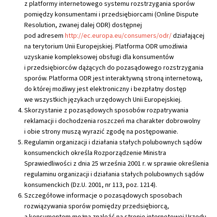
z platformy internetowego systemu rozstrzygania sporów
pomiędzy konsumentami i przedsiębiorcami (Online Dispute
Resolution, zwanej dalej ODR) dostępnej
pod adresem
http://ec.europa.eu/consumers/odr/
działającej
na terytorium Unii Europejskiej. Platforma ODR umożliwia
uzyskanie kompleksowej obsługi dla konsumentów
i przedsiębiorców dążących do pozasądowego rozstrzygania
sporów. Platforma ODR jest interaktywną stroną internetową,
do której możliwy jest elektroniczny i bezpłatny dostęp
we wszystkich językach urzędowych Unii Europejskiej.
Skorzystanie z pozasądowych sposobów rozpatrywania
reklamacji i dochodzenia roszczeń ma charakter dobrowolny
i obie strony muszą wyrazić zgodę na postępowanie.
Regulamin organizacji i działania stałych polubownych sądów
konsumenckich określa Rozporządzenie Ministra
Sprawiedliwości z dnia 25 września 2001 r. w sprawie określenia
regulaminu organizacji i działania stałych polubownych sądów
konsumenckich (Dz.U. 2001, nr 113, poz. 1214).
Szczegółowe informacje o pozasądowych sposobach
rozwiązywania sporów pomiędzy przedsiębiorcą,
a konsumentem można znaleźć na stronie internetowej Urzędu