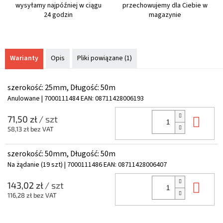
wysyłamy najpóźniej w ciągu
przechowujemy dla Ciebie w
24 godzin
magazynie
Warianty
Opis
Pliki powiązane (1)
szerokość: 25mm, Długość: 50m
Anulowane
| 7000111484
EAN:
08711428006193
Do 
71,50 zł
/ szt
58,13 zł bez VAT
szerokość: 50mm, Długość: 50m
Na żądanie
(19 szt)
| 7000111486
EAN:
08711428006407
Do 
143,02 zł
/ szt
116,28 zł bez VAT