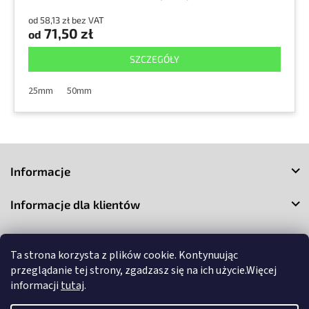
od 58,13 zł bez VAT
71,50 zł
od
SZCZEGÓŁY
25mm
50mm
S
t
Informacje
o
p
Informacje dla klientów
k
a
Kontakt
Ta strona korzysta z plików cookie. Kontynuując
przeglądanie tej strony, zgadzasz się na ich użycie.Więcej
informacji
tutaj
.