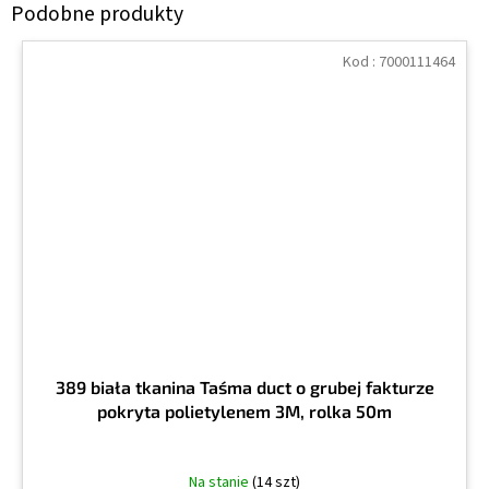
Kod :
7000111464
389 biała tkanina Taśma duct o grubej fakturze
pokryta polietylenem 3M, rolka 50m
Na stanie
(14 szt)