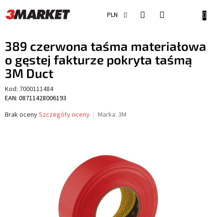
Przejść
do
KOSZ
PLN
treści
389 czerwona taśma materiałowa
o gęstej fakturze pokryta taśmą
3M Duct
Kod:
7000111484
EAN: 08711428006193
Średnia
Brak oceny
Szczegóły oceny
Marka:
3M
ocena
produktu
wynosi
0,0
na
5
gwiazdek.