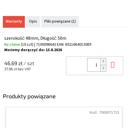
Warianty
Opis
Pliki powiązane (1)
szerokość: 48mm, Długość: 50m
Na stanie
(10 szt)
| 7100098643
EAN:
8021684013089
Możemy doręczyć do:
13.8.2026
Do 
46,69 zł
/ szt
37,96 zł bez VAT
Produkty powiązane
Kod :
7000071715