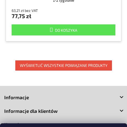
1-2 tygodnie
63,21 zł bez VAT
77,75 zł
DO KOSZYKA
WYŚWIETLIĆ WSZYSTKIE POWIĄZANE PRODUKTY
S
t
Informacje
o
p
Informacje dla klientów
k
a
Kontakt