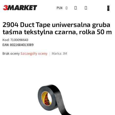
Przejść
do
KOSZ
PLN
treści
2904 Duct Tape uniwersalna gruba
taśma tekstylna czarna, rolka 50 m
Kod:
7100098643
EAN: 8021684013089
Średnia
Brak oceny
Szczegóły oceny
Marka:
3M
ocena
produktu
wynosi
0,0
na
5
gwiazdek.