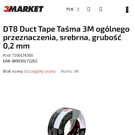
Przejść
do
KOSZ
PLN
treści
DT8 Duct Tape Taśma 3M ogólnego
przeznaczenia, srebrna, grubość
0,2 mm
Kod:
7100158365
EAN: 689330172252
Średnia
Brak oceny
Szczegóły oceny
Marka:
3M
ocena
produktu
wynosi
0,0
na
5
gwiazdek.