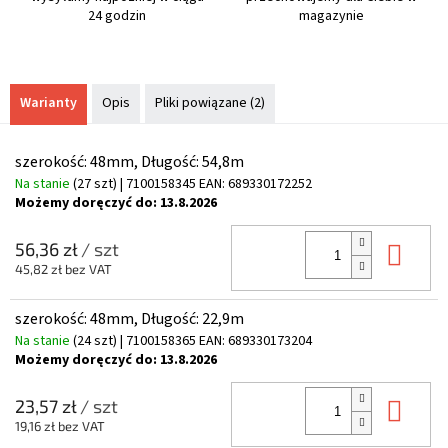
24 godzin
magazynie
Warianty
Opis
Pliki powiązane (2)
szerokość: 48mm, Długość: 54,8m
Na stanie
(27 szt)
| 7100158345
EAN:
689330172252
Możemy doręczyć do:
13.8.2026
Do 
56,36 zł
/ szt
45,82 zł bez VAT
szerokość: 48mm, Długość: 22,9m
Na stanie
(24 szt)
| 7100158365
EAN:
689330173204
Możemy doręczyć do:
13.8.2026
Do 
23,57 zł
/ szt
19,16 zł bez VAT