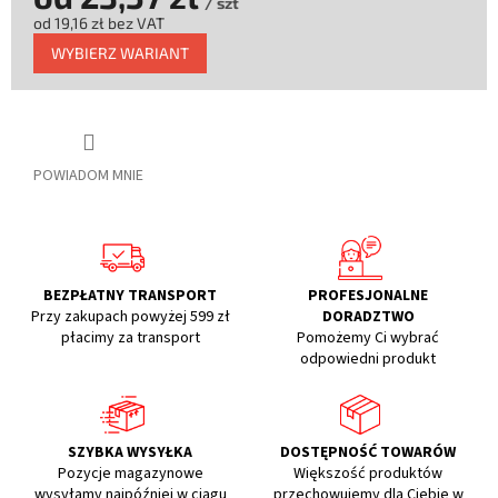
/ szt
od
19,16 zł
bez VAT
Cena
WYBIERZ WARIANT
jednostkowa:
POWIADOM MNIE
BEZPŁATNY TRANSPORT
PROFESJONALNE
Przy zakupach powyżej 599 zł
DORADZTWO
płacimy za transport
Pomożemy Ci wybrać
odpowiedni produkt
SZYBKA WYSYŁKA
DOSTĘPNOŚĆ TOWARÓW
Pozycje magazynowe
Większość produktów
wysyłamy najpóźniej w ciągu
przechowujemy dla Ciebie w