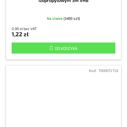
izopropylowym 3M VHB
Na stanie
(3493 szt)
0,99 zł bez VAT
1,22 zł
DO KOSZYKA
Kod :
7000071716