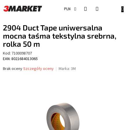
Przejść
do
KOSZ
PLN
treści
2904 Duct Tape uniwersalna
mocna taśma tekstylna srebrna,
rolka 50 m
Kod:
7100098707
EAN: 8021684013065
Średnia
Brak oceny
Szczegóły oceny
Marka:
3M
ocena
produktu
wynosi
0,0
na
5
gwiazdek.