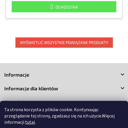
DO KOSZYKA
WYŚWIETLIĆ WSZYSTKIE POWIĄZANE PRODUKTY
S
t
Informacje
o
p
Informacje dla klientów
k
a
Kontakt
Ta strona korzysta z plików cookie. Kontynuując
przeglądanie tej strony, zgadzasz się na ich użycie.Więcej
informacji
tutaj
.