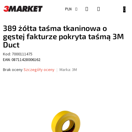
Przejść
do
KOSZ
PLN
treści
389 żółta taśma tkaninowa o
gęstej fakturze pokryta taśmą 3M
Duct
Kod:
7000111475
EAN: 08711428006162
Średnia
Brak oceny
Szczegóły oceny
Marka:
3M
ocena
produktu
wynosi
0,0
na
5
gwiazdek.