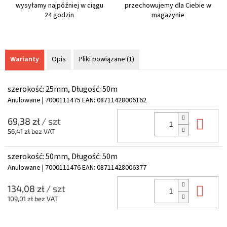
wysyłamy najpóźniej w ciągu
przechowujemy dla Ciebie w
24 godzin
magazynie
Warianty
Opis
Pliki powiązane (1)
szerokość: 25mm, Długość: 50m
Anulowane
| 7000111475
EAN:
08711428006162
Do 
69,38 zł
/ szt
56,41 zł bez VAT
szerokość: 50mm, Długość: 50m
Anulowane
| 7000111476
EAN:
08711428006377
Do 
134,08 zł
/ szt
109,01 zł bez VAT