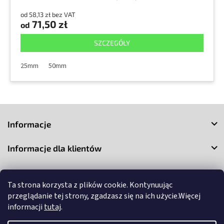
od 58,13 zł bez VAT
71,50 zł
od
SZCZEGÓŁY
25mm
50mm
S
t
Informacje
o
p
Informacje dla klientów
k
a
Kontakt
Ta strona korzysta z plików cookie. Kontynuując
przeglądanie tej strony, zgadzasz się na ich użycie.Więcej
informacji
tutaj
.