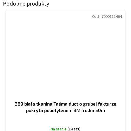
Kod :
7000111464
389 biała tkanina Taśma duct o grubej fakturze
pokryta polietylenem 3M, rolka 50m
Na stanie
(14 szt)