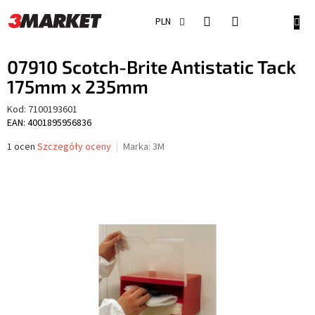
Przejść
do
KOSZ
PLN
treści
07910 Scotch-Brite Antistatic Tack
175mm x 235mm
Kod:
7100193601
EAN: 4001895956836
Średnia
1 ocen
Szczegóły oceny
Marka:
3M
ocena
produktu
wynosi
5,0
na
5
gwiazdek.