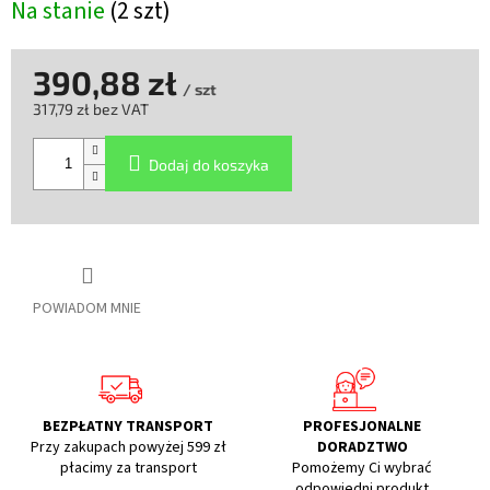
Na stanie
(2 szt)
390,88 zł
/ szt
317,79 zł bez VAT
Cena
jednostkowa:
Dodaj do koszyka
POWIADOM MNIE
BEZPŁATNY TRANSPORT
PROFESJONALNE
Przy zakupach powyżej 599 zł
DORADZTWO
płacimy za transport
Pomożemy Ci wybrać
odpowiedni produkt