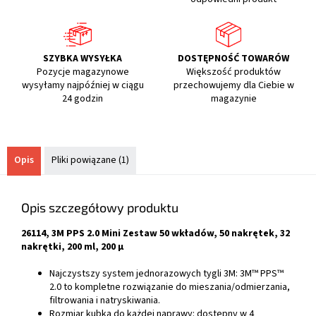
SZYBKA WYSYŁKA
DOSTĘPNOŚĆ TOWARÓW
Pozycje magazynowe
Większość produktów
wysyłamy najpóźniej w ciągu
przechowujemy dla Ciebie w
24 godzin
magazynie
Opis
Pliki powiązane (1)
Opis szczegółowy produktu
26114, 3M PPS 2.0 Mini Zestaw 50 wkładów, 50 nakrętek, 32
nakrętki, 200 ml, 200 μ
Najczystszy system jednorazowych tygli 3M: 3M™ PPS™
2.0 to kompletne rozwiązanie do mieszania/odmierzania,
filtrowania i natryskiwania.
Rozmiar kubka do każdej naprawy: dostępny w 4