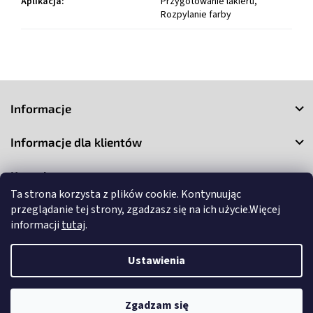
Aplikacja
:
Przygotowanie lakieru,
Rozpylanie farby
S
t
Informacje
o
p
Informacje dla klientów
k
a
Kontakt
Ta strona korzysta z plików cookie. Kontynuując
przeglądanie tej strony, zgadzasz się na ich użycie.Więcej
informacji
tutaj
.
Ustawienia
Copyright 2026
3Market
. Wszystkie prawa zastrzeżone.
Edytuj
ustawienia plików cookie
Zgadzam się