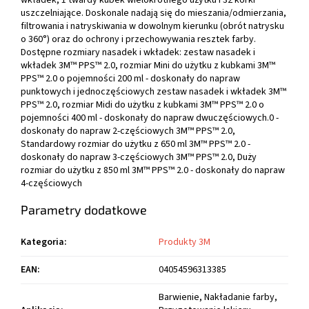
wkładek, 1 twardy kubek wielokrotnego użytku i 32 korki
uszczelniające. Doskonale nadają się do mieszania/odmierzania,
filtrowania i natryskiwania w dowolnym kierunku (obrót natrysku
o 360°) oraz do ochrony i przechowywania resztek farby.
Dostępne rozmiary nasadek i wkładek: zestaw nasadek i
wkładek 3M™ PPS™ 2.0, rozmiar Mini do użytku z kubkami 3M™
PPS™ 2.0 o pojemności 200 ml - doskonały do napraw
punktowych i jednoczęściowych zestaw nasadek i wkładek 3M™
PPS™ 2.0, rozmiar Midi do użytku z kubkami 3M™ PPS™ 2.0 o
pojemności 400 ml - doskonały do napraw dwuczęściowych.0 -
doskonały do napraw 2-częściowych 3M™ PPS™ 2.0,
Standardowy rozmiar do użytku z 650 ml 3M™ PPS™ 2.0 -
doskonały do napraw 3-częściowych 3M™ PPS™ 2.0, Duży
rozmiar do użytku z 850 ml 3M™ PPS™ 2.0 - doskonały do napraw
4-częściowych
Parametry dodatkowe
Kategoria
:
Produkty 3M
EAN
:
04054596313385
Barwienie, Nakładanie farby,