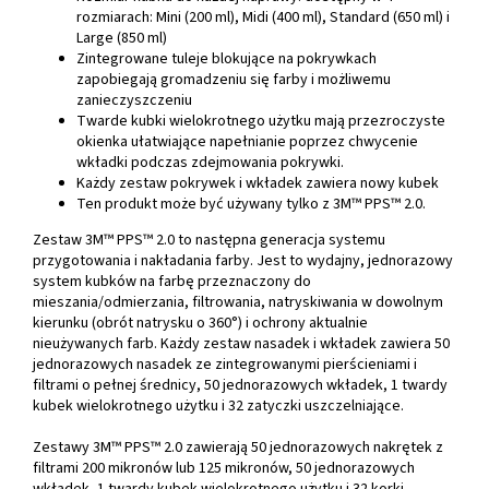
rozmiarach: Mini (200 ml), Midi (400 ml), Standard (650 ml) i
Large (850 ml)
Zintegrowane tuleje blokujące na pokrywkach
zapobiegają gromadzeniu się farby i możliwemu
zanieczyszczeniu
Twarde kubki wielokrotnego użytku mają przezroczyste
okienka ułatwiające napełnianie poprzez chwycenie
wkładki podczas zdejmowania pokrywki.
Każdy zestaw pokrywek i wkładek zawiera nowy kubek
Ten produkt może być używany tylko z 3M™ PPS™ 2.0.
Zestaw 3M™ PPS™ 2.0 to następna generacja systemu
przygotowania i nakładania farby. Jest to wydajny, jednorazowy
system kubków na farbę przeznaczony do
mieszania/odmierzania, filtrowania, natryskiwania w dowolnym
kierunku (obrót natrysku o 360°) i ochrony aktualnie
nieużywanych farb. Każdy zestaw nasadek i wkładek zawiera 50
jednorazowych nasadek ze zintegrowanymi pierścieniami i
filtrami o pełnej średnicy, 50 jednorazowych wkładek, 1 twardy
kubek wielokrotnego użytku i 32 zatyczki uszczelniające.
Zestawy 3M™ PPS™ 2.0 zawierają 50 jednorazowych nakrętek z
filtrami 200 mikronów lub 125 mikronów, 50 jednorazowych