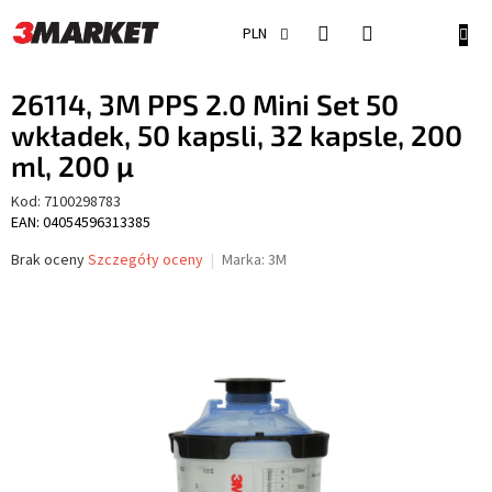
Przejść
do
KOSZ
PLN
treści
26114, 3M PPS 2.0 Mini Set 50
wkładek, 50 kapsli, 32 kapsle, 200
ml, 200 μ
Kod:
7100298783
EAN: 04054596313385
Średnia
Brak oceny
Szczegóły oceny
Marka:
3M
ocena
produktu
wynosi
0,0
na
5
gwiazdek.