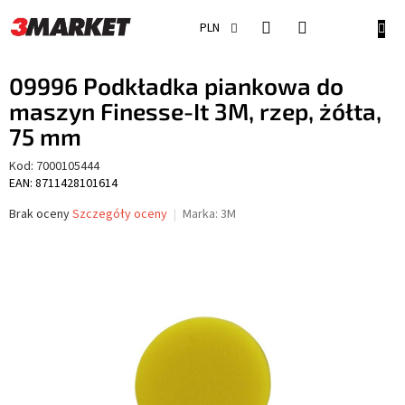
Przejść
do
KOSZ
PLN
treści
09996 Podkładka piankowa do
maszyn Finesse-It 3M, rzep, żółta,
75 mm
Kod:
7000105444
EAN: 8711428101614
Średnia
Brak oceny
Szczegóły oceny
Marka:
3M
ocena
produktu
wynosi
0,0
na
5
gwiazdek.