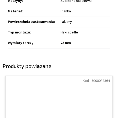
Maszyny
:
Szlifierka obrotowa
Materiał
:
Pianka
Powierzchnia zastosowania
:
Lakiery
Typ montażu
:
Haki i pętle
Wymiary tarczy
:
75 mm
Produkty powiązane
Kod :
7000038364