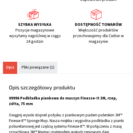
SZYBKA WYSYŁKA
DOSTĘPNOŚĆ TOWARÓW
Pozycje magazynowe
Większość produktów
wysyłamy najpóźniej w ciągu
przechowujemy dla Ciebie w
24 godzin
magazynie
Opis
Pliki powiązane (1)
Opis szczegółowy produktu
09996 Podkładka piankowa do maszyn Finesse-It 3M, rzep,
żółta, 75 mm
Osiągnij wysoki stopień połysku z piankowym padem polerskim 3M™
Finesse-It™ Sponge Mop. Nasza miękka i wygodna podkładka z pianki
poliuretanowej jest częścią systemu Finesse-It™. W połączeniu z masą
szpachlową 3M™ Marine i materiałem wykończeniowym daje