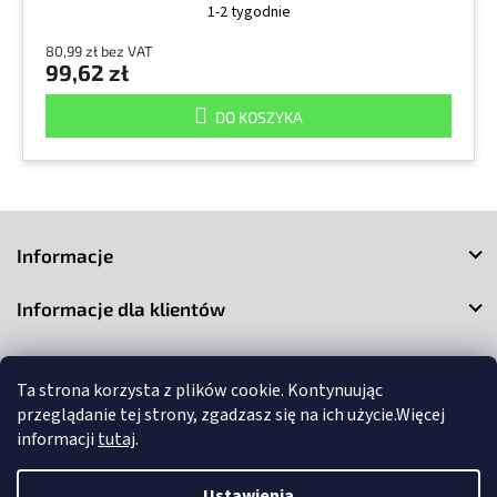
1-2 tygodnie
80,99 zł bez VAT
99,62 zł
DO KOSZYKA
S
t
Informacje
o
p
Informacje dla klientów
k
a
Kontakt
Ta strona korzysta z plików cookie. Kontynuując
przeglądanie tej strony, zgadzasz się na ich użycie.Więcej
informacji
tutaj
.
Ustawienia