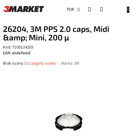
Przejść
do
KOSZ
PLN
treści
26204, 3M PPS 2.0 caps, Midi
&amp; Mini, 200 μ
Kod:
7100134285
EAN: undefined
Średnia
Brak oceny
Szczegóły oceny
Marka:
3M
ocena
produktu
wynosi
0,0
na
5
gwiazdek.