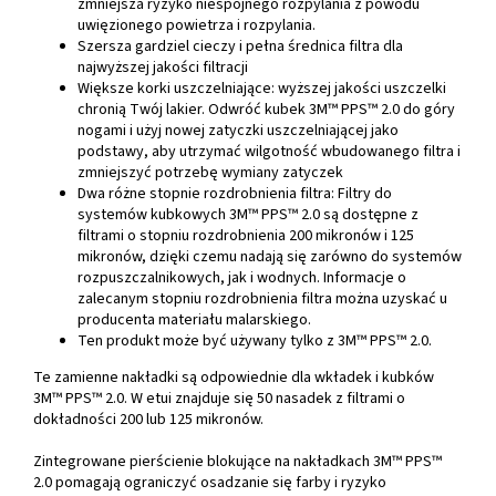
zmniejsza ryzyko niespójnego rozpylania z powodu
uwięzionego powietrza i rozpylania.
Szersza gardziel cieczy i pełna średnica filtra dla
najwyższej jakości filtracji
Większe korki uszczelniające: wyższej jakości uszczelki
chronią Twój lakier. Odwróć kubek 3M™ PPS™ 2.0 do góry
nogami i użyj nowej zatyczki uszczelniającej jako
podstawy, aby utrzymać wilgotność wbudowanego filtra i
zmniejszyć potrzebę wymiany zatyczek
Dwa różne stopnie rozdrobnienia filtra: Filtry do
systemów kubkowych 3M™ PPS™ 2.0 są dostępne z
filtrami o stopniu rozdrobnienia 200 mikronów i 125
mikronów, dzięki czemu nadają się zarówno do systemów
rozpuszczalnikowych, jak i wodnych. Informacje o
zalecanym stopniu rozdrobnienia filtra można uzyskać u
producenta materiału malarskiego.
Ten produkt może być używany tylko z 3M™ PPS™ 2.0.
Te zamienne nakładki są odpowiednie dla wkładek i kubków
3M™ PPS™ 2.0. W etui znajduje się 50 nasadek z filtrami o
dokładności 200 lub 125 mikronów.
Zintegrowane pierścienie blokujące na nakładkach 3M™ PPS™
2.0 pomagają ograniczyć osadzanie się farby i ryzyko