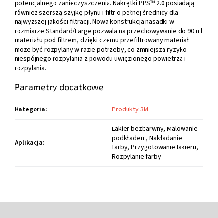
potencjalnego zanieczyszczenia. Nakrętki PPS™ 2.0 posiadają
również szerszą szyjkę płynu i filtr o pełnej średnicy dla
najwyższej jakości filtracji. Nowa konstrukcja nasadki w
rozmiarze Standard/Large pozwala na przechowywanie do 90 ml
materiału pod filtrem, dzięki czemu przefiltrowany materiał
może być rozpylany w razie potrzeby, co zmniejsza ryzyko
niespójnego rozpylania z powodu uwięzionego powietrza i
rozpylania.
Parametry dodatkowe
Kategoria
:
Produkty 3M
Lakier bezbarwny, Malowanie
podkładem, Nakładanie
Aplikacja
:
farby, Przygotowanie lakieru,
Rozpylanie farby
S