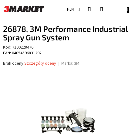
Przejść
do
KOSZ
PLN
treści
26878, 3M Performance Industrial
Spray Gun System
Kod:
7100228476
EAN: 04054596831292
Średnia
Brak oceny
Szczegóły oceny
Marka:
3M
ocena
produktu
wynosi
0,0
na
5
gwiazdek.