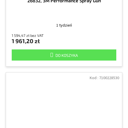
26832, 3M Performance Spray Gun
1 tydzień
1 594,47 zł bez VAT
1 961,20 zł
DO KOSZYKA
Kod :
7100228530