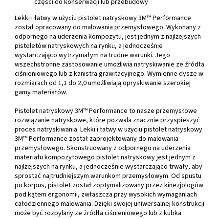
części do konserwacji lub przebudowy
Lekki i łatwy w użyciu pistolet natryskowy 3M™ Performance
został opracowany do malowania przemysłowego. Wykonany z
odpornego na uderzenia kompozytu, jest jednym z najlżejszych
pistoletów natryskowych na rynku, a jednocześnie
wystarczająco wytrzymałym na trudne warunki. Jego
wszechstronne zastosowanie umożliwia natryskiwanie ze źródła
ciśnieniowego lub z kanistra grawitacyjnego. Wymienne dysze w
rozmiarach od 1,1 do 2,0 umożliwiają opryskiwanie szerokiej
gamy materiałów.
Pistolet natryskowy 3M™ Performance to nasze przemysłowe
rozwiązanie natryskowe, które pozwala znacznie przyspieszyć
proces natryskiwania. Lekki i łatwy w użyciu pistolet natryskowy
3M™ Performance został zaprojektowany do malowania
przemysłowego. Skonstruowany z odpornego na uderzenia
materiału kompozytowego pistolet natryskowy jest jednym z
najlżejszych na rynku, a jednocześnie wystarczająco trwały, aby
sprostać najtrudniejszym warunkom przemysłowym. Od spustu
po korpus, pistolet został zoptymalizowany przez kinezjologów
pod kątem ergonomii, zwłaszcza przy wysokich wymaganiach
całodziennego malowania. Dzięki swojej uniwersalnej konstrukcji
może być rozpylany ze źródła ciśnieniowego lub z kubka