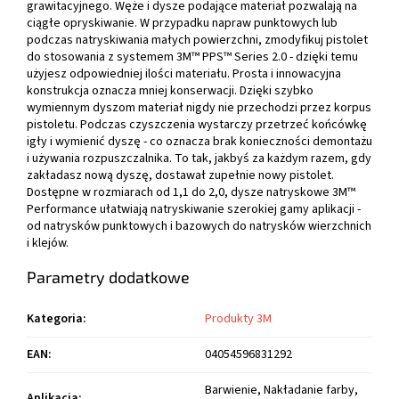
grawitacyjnego. Węże i dysze podające materiał pozwalają na
ciągłe opryskiwanie. W przypadku napraw punktowych lub
podczas natryskiwania małych powierzchni, zmodyfikuj pistolet
do stosowania z systemem 3M™ PPS™ Series 2.0 - dzięki temu
użyjesz odpowiedniej ilości materiału. Prosta i innowacyjna
konstrukcja oznacza mniej konserwacji. Dzięki szybko
wymiennym dyszom materiał nigdy nie przechodzi przez korpus
pistoletu. Podczas czyszczenia wystarczy przetrzeć końcówkę
igły i wymienić dyszę - co oznacza brak konieczności demontażu
i używania rozpuszczalnika. To tak, jakbyś za każdym razem, gdy
zakładasz nową dyszę, dostawał zupełnie nowy pistolet.
Dostępne w rozmiarach od 1,1 do 2,0, dysze natryskowe 3M™
Performance ułatwiają natryskiwanie szerokiej gamy aplikacji -
od natrysków punktowych i bazowych do natrysków wierzchnich
i klejów.
Parametry dodatkowe
Kategoria
:
Produkty 3M
EAN
:
04054596831292
Barwienie, Nakładanie farby,
Aplikacja
: