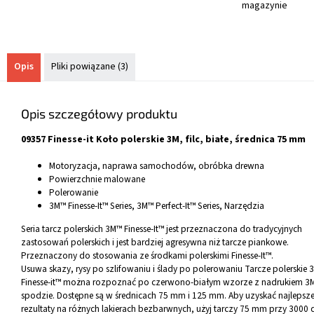
magazynie
Opis
Pliki powiązane (3)
Opis szczegółowy produktu
09357 Finesse-it Koło polerskie 3M, filc, białe, średnica 75 mm
Motoryzacja, naprawa samochodów, obróbka drewna
Powierzchnie malowane
Polerowanie
3M™ Finesse-It™ Series, 3M™ Perfect-It™ Series, Narzędzia
Seria tarcz polerskich 3M™ Finesse-It™ jest przeznaczona do tradycyjnych
zastosowań polerskich i jest bardziej agresywna niż tarcze piankowe.
Przeznaczony do stosowania ze środkami polerskimi Finesse-It™.
Usuwa skazy, rysy po szlifowaniu i ślady po polerowaniu Tarcze polerskie 
Finesse-it™ można rozpoznać po czerwono-białym wzorze z nadrukiem 3
spodzie. Dostępne są w średnicach 75 mm i 125 mm. Aby uzyskać najlepsz
rezultaty na różnych lakierach bezbarwnych, użyj tarczy 75 mm przy 3000 