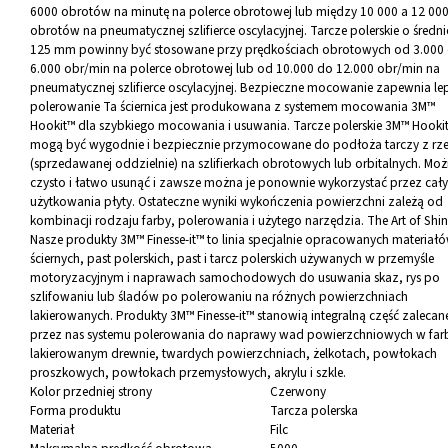
6000 obrotów na minutę na polerce obrotowej lub między 10 000 a 12 00
obrotów na pneumatycznej szlifierce oscylacyjnej. Tarcze polerskie o średni
125 mm powinny być stosowane przy prędkościach obrotowych od 3.000
6.000 obr/min na polerce obrotowej lub od 10.000 do 12.000 obr/min na
pneumatycznej szlifierce oscylacyjnej. Bezpieczne mocowanie zapewnia le
polerowanie Ta ściernica jest produkowana z systemem mocowania 3M™
Hookit™ dla szybkiego mocowania i usuwania. Tarcze polerskie 3M™ Hooki
mogą być wygodnie i bezpiecznie przymocowane do podłoża tarczy z r
(sprzedawanej oddzielnie) na szlifierkach obrotowych lub orbitalnych. Moż
czysto i łatwo usunąć i zawsze można je ponownie wykorzystać przez cały
użytkowania płyty. Ostateczne wyniki wykończenia powierzchni zależą od
kombinacji rodzaju farby, polerowania i użytego narzędzia. The Art of Shi
Nasze produkty 3M™ Finesse-it™ to linia specjalnie opracowanych materiał
ściernych, past polerskich, past i tarcz polerskich używanych w przemyśle
motoryzacyjnym i naprawach samochodowych do usuwania skaz, rys po
szlifowaniu lub śladów po polerowaniu na różnych powierzchniach
lakierowanych. Produkty 3M™ Finesse-it™ stanowią integralną część zaleca
przez nas systemu polerowania do naprawy wad powierzchniowych w far
lakierowanym drewnie, twardych powierzchniach, żelkotach, powłokach
proszkowych, powłokach przemysłowych, akrylu i szkle.
Kolor przedniej strony
Czerwony
Forma produktu
Tarcza polerska
Materiał
Filc