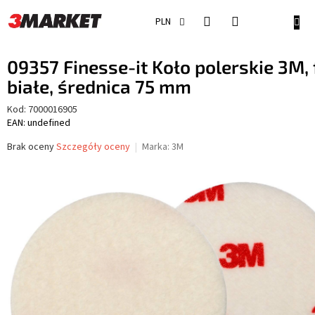
Przejść
do
KOSZ
PLN
treści
09357 Finesse-it Koło polerskie 3M, f
białe, średnica 75 mm
Kod:
7000016905
EAN: undefined
Średnia
Brak oceny
Szczegóły oceny
Marka:
3M
ocena
produktu
wynosi
0,0
na
5
gwiazdek.