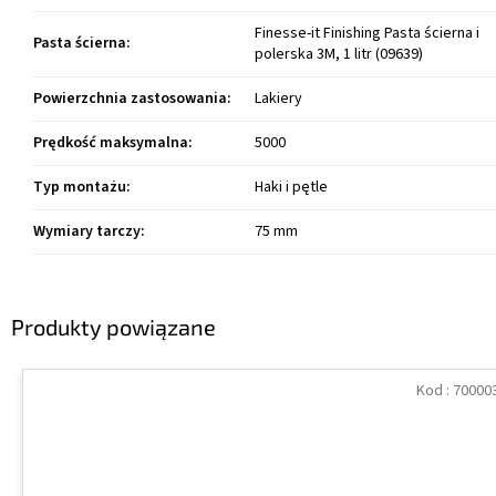
Finesse-it Finishing Pasta ścierna i
Pasta ścierna
:
polerska 3M, 1 litr (09639)
Powierzchnia zastosowania
:
Lakiery
Prędkość maksymalna
:
5000
Typ montażu
:
Haki i pętle
Wymiary tarczy
:
75 mm
Produkty powiązane
Kod :
70000