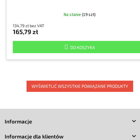
Na stanie
(19 szt)
134,79 zł bez VAT
165,79 zł
DO KOSZYKA
WYŚWIETLIĆ WSZYSTKIE POWIĄZANE PRODUKTY
S
t
Informacje
o
p
Informacje dla klientów
k