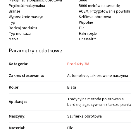
Maksymalna prędkość obrotowa
5000
Prędkość maksymalna
5000 metrów na sekundę
Branże
AOEM
, Przygotowanie powłoki
Wyposażenie maszyn
Szlifierka obrotowa
Typ
Wspólne
Rodzaj produktu
Filc
Typ montażu
Haki i pętle
Marka
Finesse-it™
Parametry dodatkowe
Kategoria
:
Produkty 3M
Zakres stosowania
:
Automotive, Lakierowane naczynia
Kolor
:
Biała
Tradycyjna metoda polerowania
Aplikacja
:
bardziej agresywna niż tarcze pian
Maszyny
:
Szlifierka obrotowa
Materiał
:
Filc