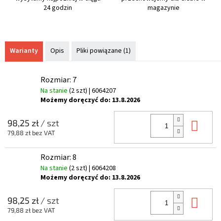
24 godzin
magazynie
Warianty
Opis
Pliki powiązane (1)
Rozmiar: 7
Na stanie
(2 szt)
| 6064207
Możemy doręczyć do:
13.8.2026
Do 
98,25 zł
/ szt
79,88 zł bez VAT
Rozmiar: 8
Na stanie
(2 szt)
| 6064208
Możemy doręczyć do:
13.8.2026
Do 
98,25 zł
/ szt
79,88 zł bez VAT