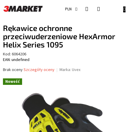
Przejść
do
KOSZ
PLN
treści
Rękawice ochronne
przeciwuderzeniowe HexArmor
Helix Series 1095
Kod:
6064206
EAN: undefined
Średnia
Brak oceny
Szczegóły oceny
Marka:
Uvex
ocena
produktu
Nowość
wynosi
0,0
na
5
gwiazdek.