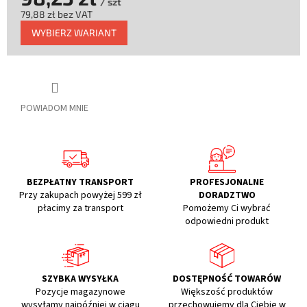
/ szt
79,88 zł bez VAT
Cena
WYBIERZ WARIANT
jednostkowa:
POWIADOM MNIE
BEZPŁATNY TRANSPORT
PROFESJONALNE
Przy zakupach powyżej 599 zł
DORADZTWO
płacimy za transport
Pomożemy Ci wybrać
odpowiedni produkt
SZYBKA WYSYŁKA
DOSTĘPNOŚĆ TOWARÓW
Pozycje magazynowe
Większość produktów
wysyłamy najpóźniej w ciągu
przechowujemy dla Ciebie w