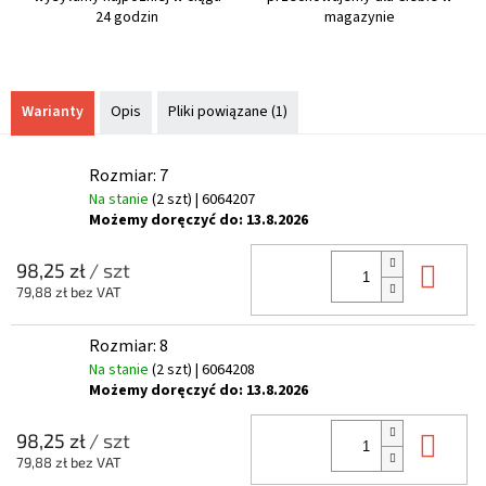
24 godzin
magazynie
Warianty
Opis
Pliki powiązane (1)
Rozmiar: 7
Na stanie
(2 szt)
| 6064207
Możemy doręczyć do:
13.8.2026
Do 
98,25 zł
/ szt
79,88 zł bez VAT
Rozmiar: 8
Na stanie
(2 szt)
| 6064208
Możemy doręczyć do:
13.8.2026
Do 
98,25 zł
/ szt
79,88 zł bez VAT