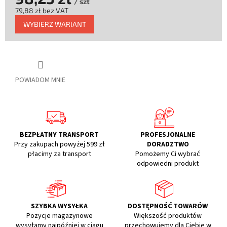
/ szt
79,88 zł bez VAT
Cena
WYBIERZ WARIANT
jednostkowa:
POWIADOM MNIE
BEZPŁATNY TRANSPORT
PROFESJONALNE
Przy zakupach powyżej 599 zł
DORADZTWO
płacimy za transport
Pomożemy Ci wybrać
odpowiedni produkt
SZYBKA WYSYŁKA
DOSTĘPNOŚĆ TOWARÓW
Pozycje magazynowe
Większość produktów
wysyłamy najpóźniej w ciągu
przechowujemy dla Ciebie w