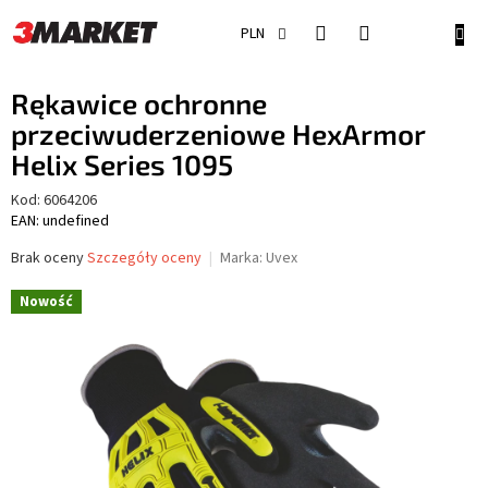
Przejść
do
KOSZ
PLN
treści
Rękawice ochronne
przeciwuderzeniowe HexArmor
Helix Series 1095
Kod:
6064206
EAN: undefined
Średnia
Brak oceny
Szczegóły oceny
Marka:
Uvex
ocena
produktu
Nowość
wynosi
0,0
na
5
gwiazdek.