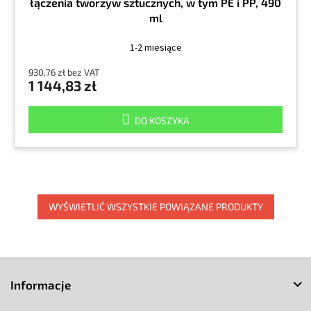
łączenia tworzyw sztucznych, w tym PE i PP, 490
ml
1-2 miesiące
930,76 zł bez VAT
1 144,83 zł
DO KOSZYKA
WYŚWIETLIĆ WSZYSTKIE POWIĄZANE PRODUKTY
S
t
Informacje
o
p