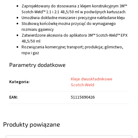
Zaprojektowany do stosowania z klejem konstrukcyjnym 3M™
Scotch-Weld™ 1:1 i 2:1 48,5/50 ml w podwójnych kartuszach.
Umożliwia dokładne mieszanie i precyzyjne nakładanie kleju
Stożkową końcówkę można przyciąć do wymaganego
rozmiaru gąsienicy
Zatwierdzone akcesoria do aplikatora 3M™ Scotch-Weld™ EPX
48,5/50 ml
Rozwiązania komercyjne; transport; produkcja; górnictwo,
ropa i gaz
Parametry dodatkowe
Kleje dwuskładnikowe
Kategoria
:
Scotch-Weld
EAN
:
51115690426
Produkty powiązane