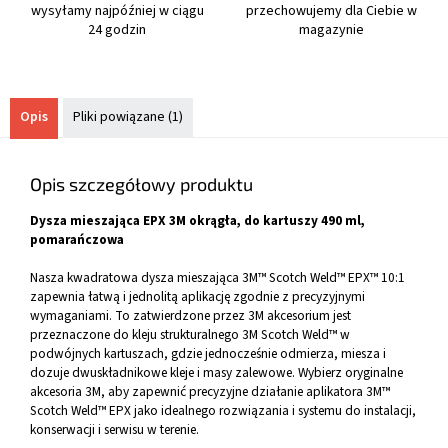
wysyłamy najpóźniej w ciągu
przechowujemy dla Ciebie w
24 godzin
magazynie
Opis
Pliki powiązane (1)
Opis szczegółowy produktu
Dysza mieszająca EPX 3M okrągła, do kartuszy 490 ml,
pomarańczowa
Nasza kwadratowa dysza mieszająca 3M™ Scotch Weld™ EPX™ 10:1
zapewnia łatwą i jednolitą aplikację zgodnie z precyzyjnymi
wymaganiami. To zatwierdzone przez 3M akcesorium jest
przeznaczone do kleju strukturalnego 3M Scotch Weld™ w
podwójnych kartuszach, gdzie jednocześnie odmierza, miesza i
dozuje dwuskładnikowe kleje i masy zalewowe. Wybierz oryginalne
akcesoria 3M, aby zapewnić precyzyjne działanie aplikatora 3M™
Scotch Weld™ EPX jako idealnego rozwiązania i systemu do instalacji,
konserwacji i serwisu w terenie.