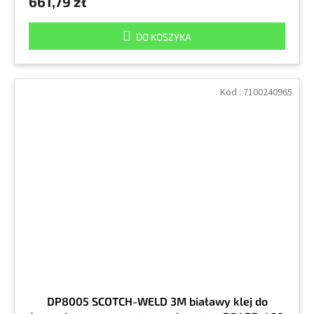
661,79 zł
DO KOSZYKA
Kod :
7100240965
DP8005 SCOTCH-WELD 3M białawy klej do