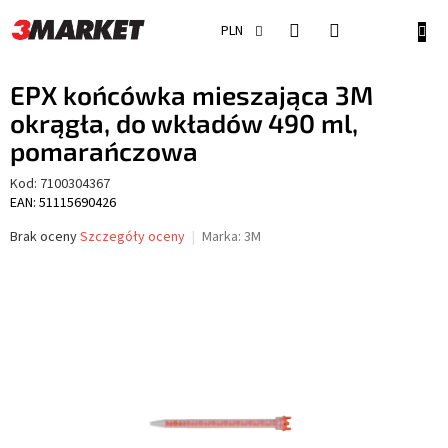
Przejść
do
KOSZ
PLN
treści
EPX końcówka mieszająca 3M
okrągła, do wkładów 490 ml,
pomarańczowa
Kod:
7100304367
EAN: 51115690426
Średnia
Brak oceny
Szczegóły oceny
Marka:
3M
ocena
produktu
wynosi
0,0
na
5
gwiazdek.