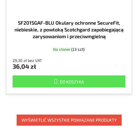
SF201SGAF-BLU Okulary ochronne SecureFit,
niebieskie, z powłoką Scotchgard zapobiegającą
zarysowaniom i przeciwmgielną
Na stanie
(13 szt)
29,30 zł bez VAT
36,04 zł
DO KOSZYKA
WYŚWIETLIĆ WSZYSTKIE POWIĄZANE PRODUKTY