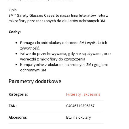
Opis:
3M™ Safety Glasses Cases to nasza linia futerałów i etui z
mikrofibry przeznaczonych do okularów ochronnych 3M.
Cechy:
Pomaga chronić okulary ochronne 3M i wydłuża ich
żywotność.
Łatwe do przechowywania, gdy nie są używane, oraz
woreczki z mikrofibry do czyszczenia
Kompatybilne z okularami ochronnymi 3M i goglami
ochronnymi 3M
Parametry dodatkowe
Kategoria
:
Futerały i akcesoria
EAN
:
04046719306367
Akcesoria
:
Etui na okulary