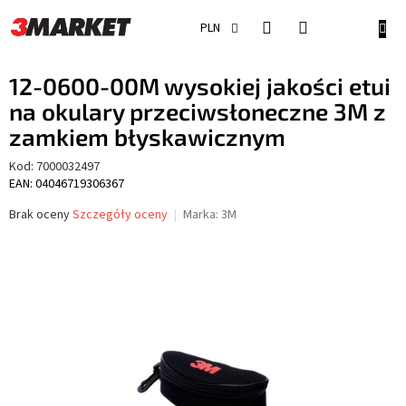
Przejść
do
KOSZ
PLN
treści
12-0600-00M wysokiej jakości etui
na okulary przeciwsłoneczne 3M z
zamkiem błyskawicznym
Kod:
7000032497
EAN: 04046719306367
Średnia
Brak oceny
Szczegóły oceny
Marka:
3M
ocena
produktu
wynosi
0,0
na
5
gwiazdek.