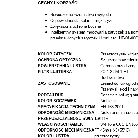
CECHY I KORZYŚCI:
Nowoczesne wzornictwo i wygoda
Odpowiednie dla kobiet i mężczyzn
Zwiększona ochrona boczna
Inteligentny system mocowania zatyczek za pom
przedstawionych zatyczek Ultrafi t to: UF-01-000
KOLOR ZATYCZKI
Przezroczysty wizjer
OCHRONA OPTYCZNA
Sztuczne oświetlenie
POWIERZCHNIA LUSTRA
Ochrona przed zary
FILTR LUSTERKA
2C-1.2 3M 1 FT
Budownictwo
ZASTOSOWANIE
Leśnictwo lub ogrodn
Przemysł lekki i nap
RODZAJ RUR
Daszek z poliwęglan
KOLOR SOCZEWEK
Niebieski
SPECYFIKACJA TECHNICZNA
EN 166:2001
ODPORNOŚĆ MECHANICZNA
Niska energia uderze
PRZEPUSZCZALNOŚĆ ŚWIATŁA
88%
WŁAŚCIWOŚCI RAMEK
3M Tora CCS EN166
ODPORNOŚĆ MECHANICZNA
FT 45m/s (-5+55°C)
KOLOR LUSTRA
przezroczysty