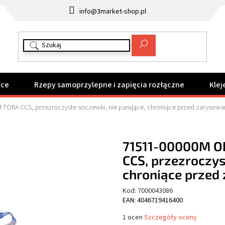
info@3market-shop.pl
ące
Rzepy samoprzylepne i zapięcia rozłączne
Klej
TORA CCS, przezroczyste soczewki, nie parujące, chroniące przed zarysowa
71511-00000M O
CCS, przezroczys
chroniące przed
Kod:
7000043086
EAN: 4046719416400
Średnia
1 ocen
Szczegóły oceny