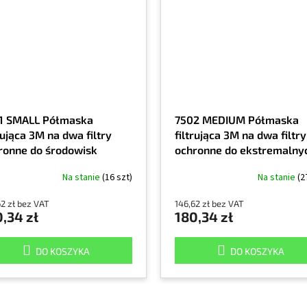
1 SMALL Półmaska
7502 MEDIUM Półmaska
rująca 3M na dwa filtry
filtrująca 3M na dwa filtry
ronne do środowisk
ochronne do ekstremalny
tremalnych, mały rozmiar
warunków środowiskowyc
Na stanie
(16 szt)
Na stanie
(2
rozmiar średni
62 zł bez VAT
146,62 zł bez VAT
,34 zł
180,34 zł
DO KOSZYKA
DO KOSZYKA