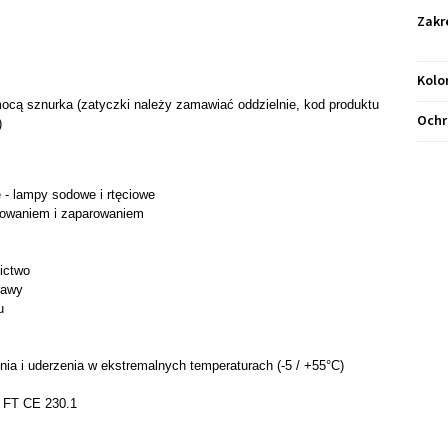
Zakr
Kolo
ocą sznurka (zatyczki należy zamawiać oddzielnie, kod produktu
Ochr
)
 - lampy sodowe i rtęciowe
sowaniem i zaparowaniem
ictwo
rawy
u
nia i uderzenia w ekstremalnych temperaturach (-5 / +55°C)
 FT CE 230.1