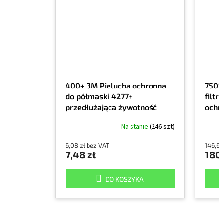
400+ 3M Pielucha ochronna
750
do półmaski 4277+
filt
przedłużająca żywotność
och
filtrów
eks
Na stanie
(246 szt)
6,08 zł bez VAT
146,
7,48 zł
180
DO KOSZYKA