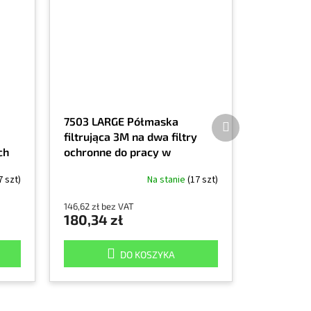
Produkt
7503 LARGE Półmaska
następny
filtrująca 3M na dwa filtry
ch
ochronne do pracy w
h,
ekstremalnych warunkach,
7 szt)
Na stanie
(17 szt)
rozmiar duży
146,62 zł bez VAT
180,34 zł
DO KOSZYKA