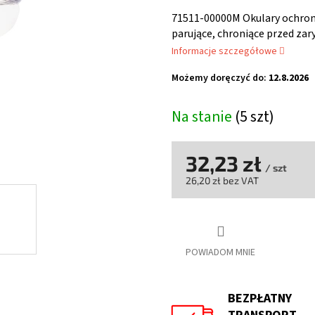
ocena
produktu
71511-00000M Okulary ochron
wynosi
parujące, chroniące przed za
5,0
Informacje szczegółowe
na
5
Możemy doręczyć do:
12.8.2026
gwiazdek.
Na stanie
(5 szt)
32,23 zł
/ szt
26,20 zł bez VAT
Cena
jednostkowa:
POWIADOM MNIE
BEZPŁATNY