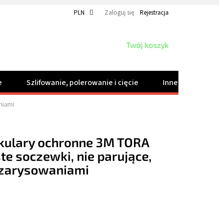
PLN
Zaloguj się
Rejestracja
KOSZYK
Twój koszyk
e
Szlifowanie, polerowanie i cięcie
Inne produkty
niami
kulary ochronne 3M TORA
te soczewki, nie parujące,
 zarysowaniami