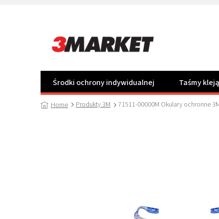
Przejść
do
treści
Środki ochrony indywidualnej
Taśmy klej
Produkty 3M
71511-00000M Okulary ochronne 3M 
Home