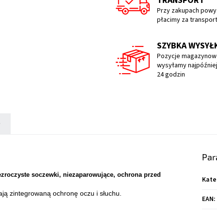
TRANSPORT
Przy zakupach powyż
płacimy za transpor
SZYBKA WYSYŁ
Pozycje magazynow
wysyłamy najpóźniej
24 godzin
)
Par
zroczyste soczewki, niezaparowujące, ochrona przed
Kate
ą zintegrowaną ochronę oczu i słuchu.
EAN
: