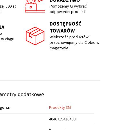
DORADZTWO
ej 599 zł
Pomożemy Ci wybrać
t
odpowiedni produkt
DOSTĘPNOŚĆ
KA
TOWARÓW
e
Większość produktów
 w ciągu
przechowujemy dla Ciebie w
magazynie
ametry dodatkowe
goria
:
Produkty 3M
4046719416400