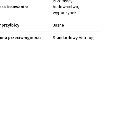
Przemysł,
es stosowania
:
budownictwo,
wypoczynek
r przyłbicy
:
Jasne
ona przeciwmgielna
:
Standardowy Anti-fog