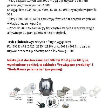
- Filtry cząstek stałych serii 5000 mogą być używane z filtrami
gazowymi/parowymi serii 6000
(z wyjątkiem 6035, 6038, 6096, 6098 i 6099) przy użyciu wspornika
501.
- Filtry 6096, 6098 i 6099 zawierają również filtr cząstek stałych we
wkładach gazu i oparów.
- Produkt 6038 to zamknięty filtr cząstek stałych z warstwą węgla
aktywnego do par i gazów o niskim stężeniu.
Tryb ciśnieniowy:
Wszystkie filtry z wyjątkiem:
P1 (5911) i P2 (5925, 2125 i 2128) oraz 6098 i 6099 mogą być
używane razem z jednostką nadciśnieniową S-200.
Maska jest dostarczana bez filtrów. Dostępne filtry są
wymienione poniżej, w zakładce "Powiązane produkty" i
"Dodatkowe parametry" (po prawej).