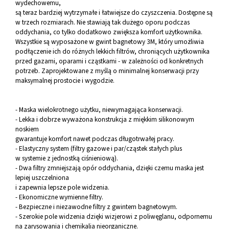
wydechowemu,
są teraz bardziej wytrzymałe i łatwiejsze do czyszczenia. Dostępne są
w trzech rozmiarach. Nie stawiają tak dużego oporu podczas
oddychania, co tylko dodatkowo zwiększa komfort użytkownika.
Wszystkie są wyposażone w gwint bagnetowy 3M, który umożliwia
podłączenie ich do różnych lekkich filtrów, chroniących użytkownika
przed gazami, oparami i cząstkami - w zależności od konkretnych
potrzeb. Zaprojektowane z myślą o minimalnej konserwacji przy
maksymalnej prostocie i wygodzie.
- Maska wielokrotnego użytku, niewymagająca konserwacji.
- Lekka i dobrze wyważona konstrukcja z miękkim silikonowym
noskiem
gwarantuje komfort nawet podczas długotrwałej pracy.
- Elastyczny system (filtry gazowe i par/cząstek stałych plus
w systemie z jednostką ciśnieniową).
- Dwa filtry zmniejszają opór oddychania, dzięki czemu maska jest
lepiej uszczelniona
i zapewnia lepsze pole widzenia.
- Ekonomiczne wymienne filtry.
- Bezpieczne i niezawodne filtry z gwintem bagnetowym.
- Szerokie pole widzenia dzięki wizjerowi z poliwęglanu, odpornemu
na zarysowania i chemikalia nieorganiczne.