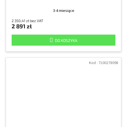
3-4 miesiące
2 350,41 zł bez VAT
2 891 zł
DO KOSZYKA
Kod :
7100278098