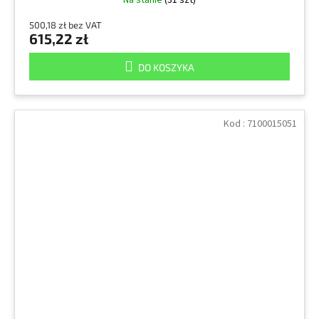
500,18 zł bez VAT
615,22 zł
DO KOSZYKA
Kod :
7100015051