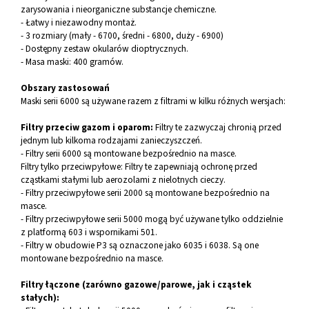
zarysowania i nieorganiczne substancje chemiczne.
- Łatwy i niezawodny montaż.
- 3 rozmiary (mały - 6700, średni - 6800, duży - 6900)
- Dostępny zestaw okularów dioptrycznych.
- Masa maski: 400 gramów.
Obszary zastosowań
Maski serii 6000 są używane razem z filtrami w kilku różnych wersjach:
Filtry przeciw gazom i oparom:
Filtry te zazwyczaj chronią przed
jednym lub kilkoma rodzajami zanieczyszczeń.
- Filtry serii 6000 są montowane bezpośrednio na masce.
Filtry tylko przeciwpyłowe: Filtry te zapewniają ochronę przed
cząstkami stałymi lub aerozolami z nielotnych cieczy.
- Filtry przeciwpyłowe serii 2000 są montowane bezpośrednio na
masce.
- Filtry przeciwpyłowe serii 5000 mogą być używane tylko oddzielnie
z platformą 603 i wspornikami 501.
- Filtry w obudowie P3 są oznaczone jako 6035 i 6038. Są one
montowane bezpośrednio na masce.
Filtry łączone (zarówno gazowe/parowe, jak i cząstek
stałych):