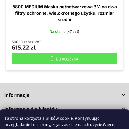
6800 MEDIUM Maska pełnotwarzowa 3M na dwa
filtry ochronne, wielokrotnego użytku, rozmiar
średni
Na stanie
(47 szt)
500,18 zł bez VAT
615,22 zł
DO KOSZYKA
S
t
Informacje
o
p
Informacje dla klientów
k
a
Ta strona korzysta z plików cookie. Kontynuując
Kontakt
przeglądanie tej strony, zgadzasz się na ich użycie.Więcej