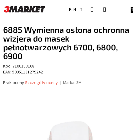
Przejść
do
KOSZ
PLN
treści
6885 Wymienna osłona ochronna
wizjera do masek
pełnotwarzowych 6700, 6800,
6900
Kod:
7100188168
EAN: 50051131279242
Średnia
Brak oceny
Szczegóły oceny
Marka:
3M
ocena
produktu
wynosi
0,0
na
5
gwiazdek.