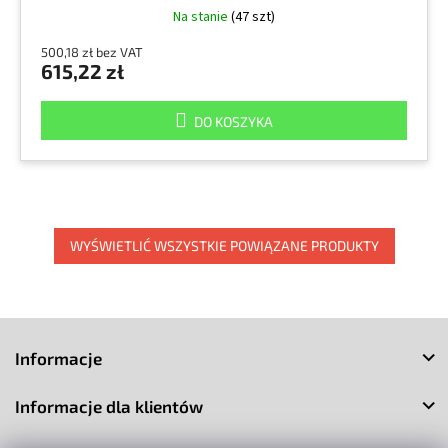
Na stanie
(47 szt)
500,18 zł bez VAT
615,22 zł
DO KOSZYKA
WYŚWIETLIĆ WSZYSTKIE POWIĄZANE PRODUKTY
S
t
Informacje
o
p
Informacje dla klientów
k
a