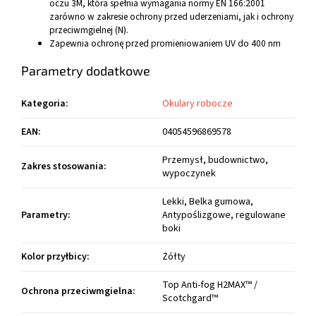
oczu 3M, która spełnia wymagania normy EN 166:2001
zarówno w zakresie ochrony przed uderzeniami, jak i ochrony
przeciwmgielnej (N).
Zapewnia ochronę przed promieniowaniem UV do 400 nm
Parametry dodatkowe
Kategoria
:
Okulary robocze
EAN
:
04054596869578
Przemysł, budownictwo,
Zakres stosowania
:
wypoczynek
Lekki, Belka gumowa,
Parametry
:
Antypoślizgowe, regulowane
boki
Kolor przyłbicy
:
Żółty
Top Anti-fog H2MAX™ /
Ochrona przeciwmgielna
:
Scotchgard™