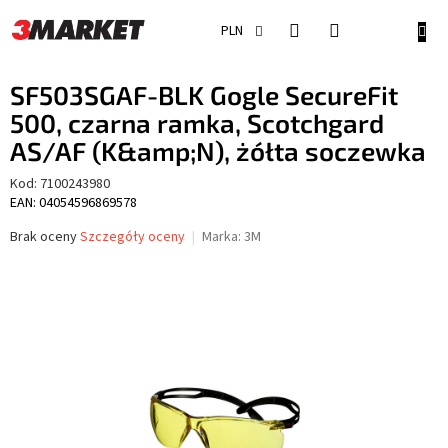
Przejść
do
KOSZ
PLN
treści
SF503SGAF-BLK Gogle SecureFit
500, czarna ramka, Scotchgard
AS/AF (K&amp;N), żółta soczewka
Kod:
7100243980
EAN: 04054596869578
Średnia
Brak oceny
Szczegóły oceny
Marka:
3M
ocena
produktu
wynosi
0,0
na
5
gwiazdek.