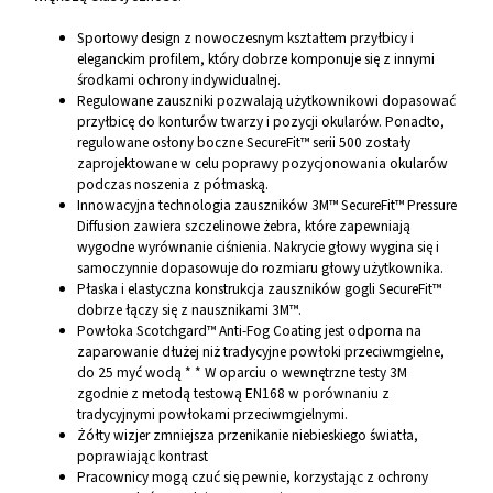
Sportowy design z nowoczesnym kształtem przyłbicy i
eleganckim profilem, który dobrze komponuje się z innymi
środkami ochrony indywidualnej.
Regulowane zauszniki pozwalają użytkownikowi dopasować
przyłbicę do konturów twarzy i pozycji okularów. Ponadto,
regulowane osłony boczne SecureFit™ serii 500 zostały
zaprojektowane w celu poprawy pozycjonowania okularów
podczas noszenia z półmaską.
Innowacyjna technologia zauszników 3M™ SecureFit™ Pressure
Diffusion zawiera szczelinowe żebra, które zapewniają
wygodne wyrównanie ciśnienia. Nakrycie głowy wygina się i
samoczynnie dopasowuje do rozmiaru głowy użytkownika.
Płaska i elastyczna konstrukcja zauszników gogli SecureFit™
dobrze łączy się z nausznikami 3M™.
Powłoka Scotchgard™ Anti-Fog Coating jest odporna na
zaparowanie dłużej niż tradycyjne powłoki przeciwmgielne,
do 25 myć wodą * * W oparciu o wewnętrzne testy 3M
zgodnie z metodą testową EN168 w porównaniu z
tradycyjnymi powłokami przeciwmgielnymi.
Żółty wizjer zmniejsza przenikanie niebieskiego światła,
poprawiając kontrast
Pracownicy mogą czuć się pewnie, korzystając z ochrony