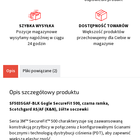
SZYBKA WYSYŁKA
DOSTĘPNOŚĆ TOWARÓW
Pozycje magazynowe
Większość produktów
wysyłamy najpóźniej w ciągu
przechowujemy dla Ciebie w
24 godzin
magazynie
Opis
Pliki powiązane (2)
Opis szczegółowy produktu
SF503SGAF-BLK Gogle SecureFit 500, czarna ramka,
Scotchgard AS/AF (K&N), żółte soczewki
Seria 3M™ SecureFit™ 500 charakteryzuje się zaawansowaną
konstrukcją przyłbicy w połączeniu z konfigurowalnymi ścianami
bocznymi i technologią dystrybucji ciśnienia (PDT), aby zapewnić
większą elastyczność.