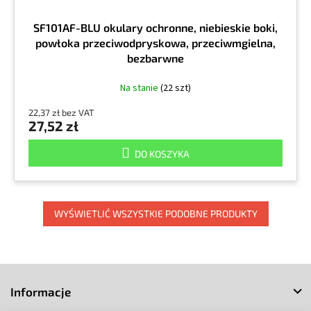
SF101AF-BLU okulary ochronne, niebieskie boki,
powłoka przeciwodpryskowa, przeciwmgielna,
bezbarwne
Na stanie
(22 szt)
22,37 zł bez VAT
27,52 zł
DO KOSZYKA
WYŚWIETLIĆ WSZYSTKIE PODOBNE PRODUKTY
S
t
Informacje
o