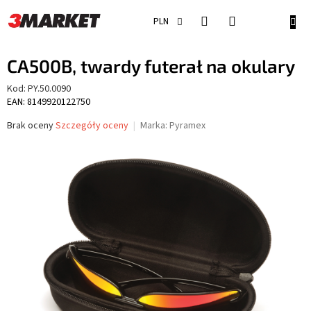
Przejść
do
KOSZ
PLN
treści
CA500B, twardy futerał na okulary
Kod:
PY.50.0090
EAN: 8149920122750
Średnia
Brak oceny
Szczegóły oceny
Marka:
Pyramex
ocena
produktu
wynosi
0,0
na
5
gwiazdek.