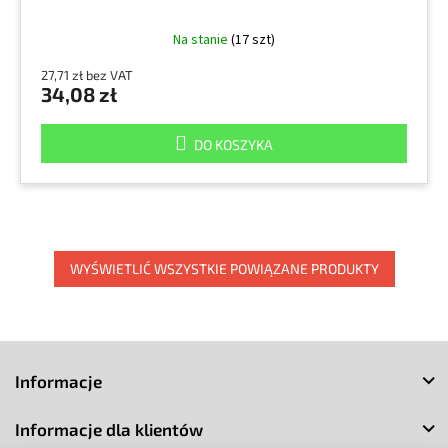
Na stanie
(17 szt)
27,71 zł bez VAT
34,08 zł
DO KOSZYKA
WYŚWIETLIĆ WSZYSTKIE POWIĄZANE PRODUKTY
S
t
Informacje
o
p
Informacje dla klientów
k