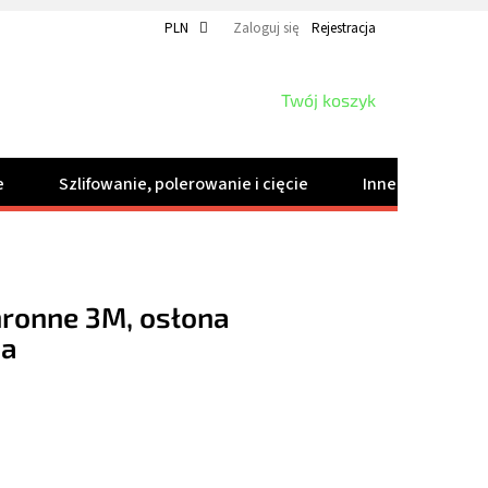
PLN
Zaloguj się
Rejestracja
KOSZYK
Twój koszyk
e
Szlifowanie, polerowanie i cięcie
Inne produkty
hronne 3M, osłona
na