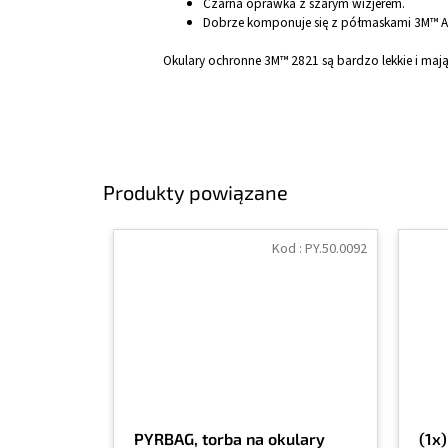
Czarna oprawka z szarym wizjerem.
Dobrze komponuje się z półmaskami 3M™ Au
Okulary ochronne 3M™ 2821 są bardzo lekkie i maj
Produkty powiązane
Kod :
PY.50.0092
PYRBAG, torba na okulary
(1x