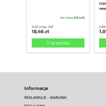
czy
naw
Na stanie
(19 szt)
15,01 zł bez VAT
0,89
18,46 zł
1,0
DO KOSZYKA
S
t
o
Informacje
p
k
REKLAMACJE - WARUNKI
a
REGULAMIN