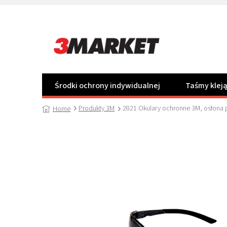
Przejść
do
treści
Środki ochrony indywidualnej
Taśmy klej
Produkty 3M
2821 Okulary ochronne 3M, osłona
Home