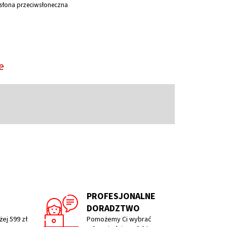
osłona przeciwsłoneczna
e
PROFESJONALNE
DORADZTWO
ej 599 zł
Pomożemy Ci wybrać