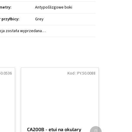
metry
:
Antypoślizgowe boki
r przyłbicy
:
Grey
cja została wyprzedana…
50.0536
Kod :
PY.50.0088
Produkt
CA200B - etui na okulary