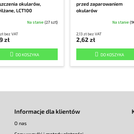
szczenia okularów,
przed zaparowaniem
ilżane, LCT100
okularów
Na stanie
(27 szt)
Na stanie
(9
 zł bez VAT
2,13 zł bez VAT
9 zł
2,62 zł
DO KOSZYKA
DO KOSZYKA
Informacje dla klientów
O nas
Ceny wysyłki i metody płatności