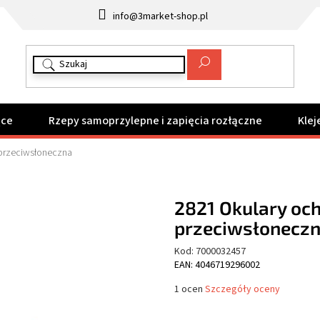
info@3market-shop.pl
ące
Rzepy samoprzylepne i zapięcia rozłączne
Klej
 przeciwsłoneczna
2821 Okulary oc
przeciwsłonecz
Kod:
7000032457
EAN: 4046719296002
Średnia
1 ocen
Szczegóły oceny
ocena
produktu