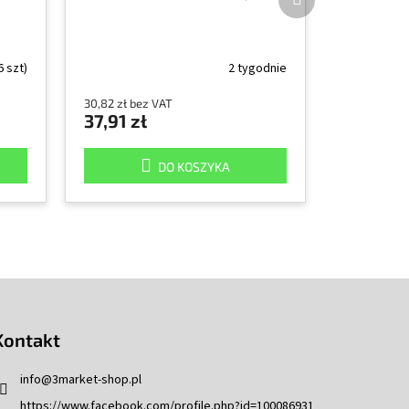
następny
6 szt)
2 tygodnie
30,82 zł bez VAT
37,91 zł
DO KOSZYKA
Kontakt
info
@
3market-shop.pl
https://www.facebook.com/profile.php?id=100086931