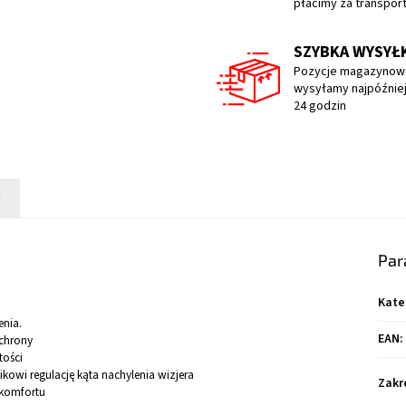
płacimy za transpor
SZYBKA WYSYŁ
Pozycje magazynow
wysyłamy najpóźniej
24 godzin
)
Par
Kate
enia.
EAN
:
ochrony
tości
kowi regulację kąta nachylenia wizjera
Zakr
 komfortu