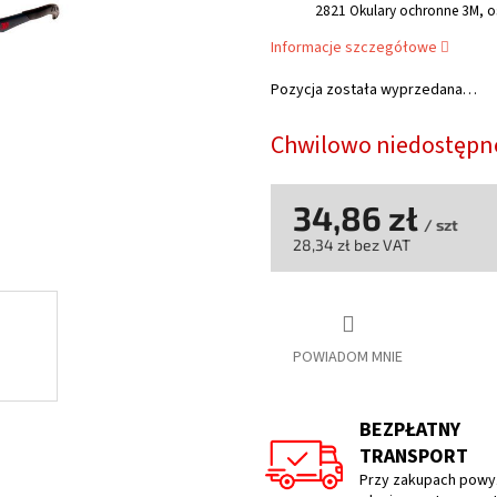
2821 Okulary ochronne 3M, 
wynosi
5,0
Informacje szczegółowe
na
5
Pozycja została wyprzedana…
gwiazdek.
Chwilowo niedostępn
34,86 zł
/ szt
28,34 zł bez VAT
Cena
jednostkowa:
POWIADOM MNIE
BEZPŁATNY
TRANSPORT
Przy zakupach powyż