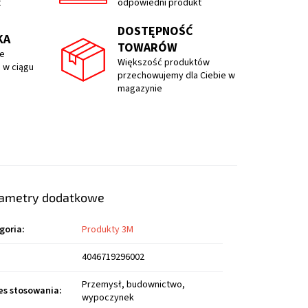
t
odpowiedni produkt
DOSTĘPNOŚĆ
KA
TOWARÓW
e
Większość produktów
 w ciągu
przechowujemy dla Ciebie w
magazynie
ametry dodatkowe
goria
:
Produkty 3M
4046719296002
Przemysł, budownictwo,
es stosowania
:
wypoczynek