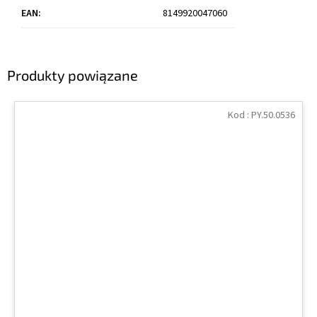
EAN
:
8149920047060
Produkty powiązane
Kod :
PY.50.0536