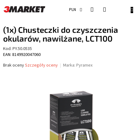
Przejść
do
KOSZ
PLN
treści
(1x) Chusteczki do czyszczenia
okularów, nawilżane, LCT100
Kod:
PY.50.0535
EAN: 8149920047060
Średnia
Brak oceny
Szczegóły oceny
Marka:
Pyramex
ocena
produktu
wynosi
0,0
na
5
gwiazdek.