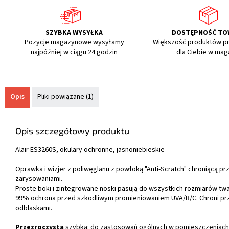
SZYBKA WYSYŁKA
DOSTĘPNOŚĆ T
Pozycje magazynowe wysyłamy
Większość produktów p
najpóźniej w ciągu 24 godzin
dla Ciebie w mag
Opis
Pliki powiązane (1)
Opis szczegółowy produktu
Alair ES3260S, okulary ochronne, jasnoniebieskie
Oprawka i wizjer z poliwęglanu z powłoką "Anti-Scratch" chroniącą pr
zarysowaniami.
Proste boki i zintegrowane noski pasują do wszystkich rozmiarów twa
99% ochrona przed szkodliwym promieniowaniem UVA/B/C. Chroni pr
odblaskami.
Przezroczysta
szybka: do zastosowań ogólnych w pomieszczeniach