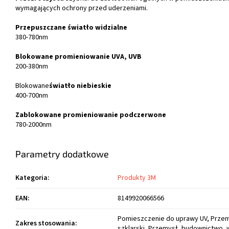
wymagających ochrony przed uderzeniami.
Przepuszczane światło widzialne
380-780nm
Blokowane promieniowanie UVA, UVB
200-380nm
Blokowane
światło niebieskie
400-700nm
Zablokowane promieniowanie podczerwone
780-2000nm
Parametry dodatkowe
Kategoria
:
Produkty 3M
EAN
:
8149920066566
Pomieszczenie do uprawy UV, Prze
Zakres stosowania
:
szklarski, Przemysł, budownictwo,