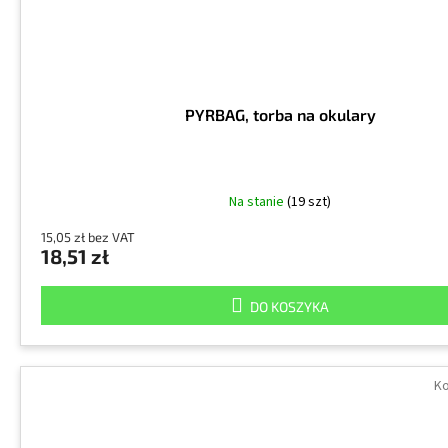
PYRBAG, torba na okulary
Na stanie
(19 szt)
15,05 zł bez VAT
18,51 zł
DO KOSZYKA
Ko