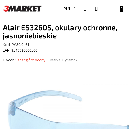
Przejść
do
KOSZ
PLN
treści
Alair ES3260S, okulary ochronne,
jasnoniebieskie
Kod:
PY.50.0161
EAN: 8149920066566
Średnia
1 ocen
Szczegóły oceny
Marka:
Pyramex
ocena
produktu
wynosi
5,0
na
5
gwiazdek.