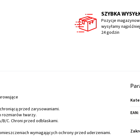
SZYBKA WYSYŁ
Pozycje magazynow
wysyłamy najpóźniej
24 godzin
Par
parowujące
Kate
" chroniącą przed zarysowaniami.
EAN
:
h rozmiarów twarzy.
B/C. Chroni przed odblaskami.
Zakr
omieszczeniach wymagających ochrony przed uderzeniami.