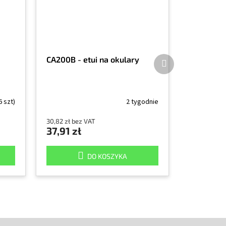
Produkt
CA200B - etui na okulary
następny
6 szt)
2 tygodnie
30,82 zł bez VAT
37,91 zł
DO KOSZYKA