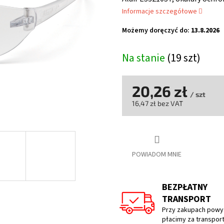
wynosi
Informacje szczegółowe
5,0
na
Możemy doręczyć do:
13.8.2026
5
gwiazdek.
Na stanie
(19 szt)
20,26 zł
/ szt
16,47 zł bez VAT
Cena
jednostkowa:
POWIADOM MNIE
BEZPŁATNY
TRANSPORT
Przy zakupach powyż
płacimy za transpor