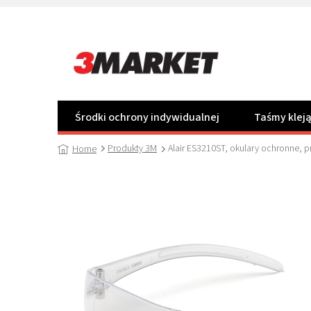
Przejść
do
treści
Środki ochrony indywidualnej
Taśmy klej
Produkty 3M
Alair ES3210ST, okulary ochronne, 
Home