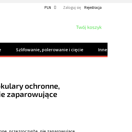
PLN
Zaloguj się
Rejestracja
KOSZYK
Twój koszyk
e
Szlifowanie, polerowanie i cięcie
Inne produkty
okulary ochronne,
nie zaparowujące
onne, przezroczyste, nie zaparowujące