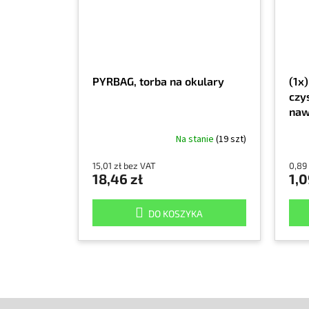
PYRBAG, torba na okulary
(1x
czy
naw
Na stanie
(19 szt)
15,01 zł bez VAT
0,89
18,46 zł
1,0
DO KOSZYKA
S