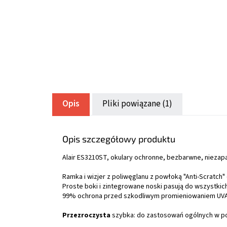
Opis
Pliki powiązane (1)
Opis szczegółowy produktu
Alair ES3210ST, okulary ochronne, bezbarwne, nieza
Ramka i wizjer z poliwęglanu z powłoką "Anti-Scratch
Proste boki i zintegrowane noski pasują do wszystkic
99% ochrona przed szkodliwym promieniowaniem UVA/
Przezroczysta
szybka: do zastosowań ogólnych w p