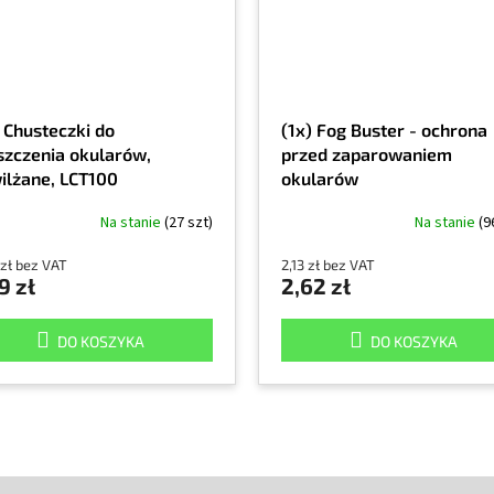
) Chusteczki do
(1x) Fog Buster - ochrona
szczenia okularów,
przed zaparowaniem
ilżane, LCT100
okularów
Na stanie
(27 szt)
Na stanie
(9
 zł bez VAT
2,13 zł bez VAT
9 zł
2,62 zł
DO KOSZYKA
DO KOSZYKA