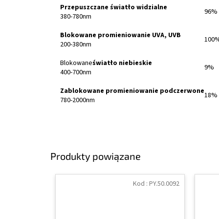
Przepuszczane światło widzialne
96%
380-780nm
Blokowane promieniowanie UVA, UVB
100
200-380nm
Blokowane
światło niebieskie
9%
400-700nm
Zablokowane promieniowanie podczerwone
18%
780-2000nm
Produkty powiązane
Kod :
PY.50.0092