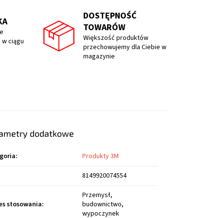
DOSTĘPNOŚĆ
KA
TOWARÓW
e
Większość produktów
 w ciągu
przechowujemy dla Ciebie w
magazynie
ametry dodatkowe
goria
:
Produkty 3M
8149920074554
Przemysł,
es stosowania
:
budownictwo,
wypoczynek