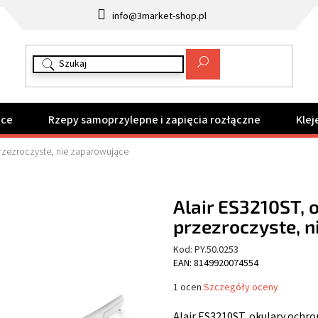
info@3market-shop.pl
ące
Rzepy samoprzylepne i zapięcia rozłączne
Klej
przezroczyste, nie zaparowujące
Alair ES3210ST, 
przezroczyste, 
Kod:
PY.50.0253
EAN: 8149920074554
Średnia
1 ocen
Szczegóły oceny
ocena
produktu
Alair ES3210ST, okulary ochr