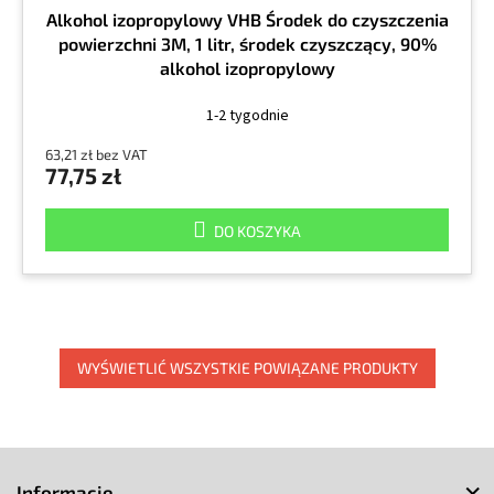
Alkohol izopropylowy VHB Środek do czyszczenia
powierzchni 3M, 1 litr, środek czyszczący, 90%
alkohol izopropylowy
1-2 tygodnie
63,21 zł bez VAT
77,75 zł
DO KOSZYKA
WYŚWIETLIĆ WSZYSTKIE POWIĄZANE PRODUKTY
S
t
Informacje