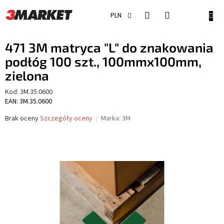
Przejść
do
KOSZ
PLN
treści
471 3M matryca "L" do znakowania
podłóg 100 szt., 100mmx100mm,
zielona
Kod:
3M.35.0600
EAN: 3M.35.0600
Średnia
Brak oceny
Szczegóły oceny
Marka:
3M
ocena
produktu
wynosi
0,0
na
5
gwiazdek.