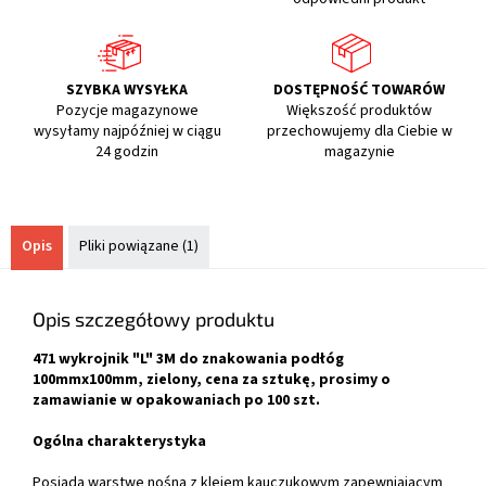
SZYBKA WYSYŁKA
DOSTĘPNOŚĆ TOWARÓW
Pozycje magazynowe
Większość produktów
wysyłamy najpóźniej w ciągu
przechowujemy dla Ciebie w
24 godzin
magazynie
Opis
Pliki powiązane (1)
Opis szczegółowy produktu
471 wykrojnik "L" 3M do znakowania podłóg
100mmx100mm, zielony, cena za sztukę, prosimy o
zamawianie w opakowaniach po 100 szt.
Ogólna charakterystyka
Posiada warstwę nośną z klejem kauczukowym zapewniającym