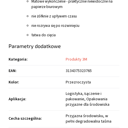
Matowe wykończenie - praktycznie niewidoczne na
papierze biurowym
nie żółknie z upływem czasu
nie rozrywa się po rozwinięciu
łatwa do cięcia
Parametry dodatkowe
Kategoria
:
Produkty 3M
EAN
:
3134375323765
Kolor
:
Przezroczysta
Logistyka, Łączenie i
Aplikacja
:
pakowanie, Opakowania
przyjazne dla środowiska
Przyjazna środowisku, w
Cecha szczególna
:
pełni degradowalna taśma