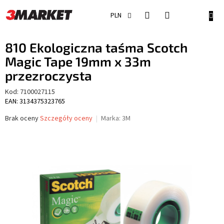
Przejść
do
KOSZ
PLN
treści
810 Ekologiczna taśma Scotch
Magic Tape 19mm x 33m
przezroczysta
Kod:
7100027115
EAN: 3134375323765
Średnia
Brak oceny
Szczegóły oceny
Marka:
3M
ocena
produktu
wynosi
0,0
na
5
gwiazdek.