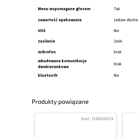
Menu wspomagane głosem
Tak
zawartość opakowania
zestaw słucha
VOX
Nie
zasilanie
2xAA
mikrofon
brak
wbudowana komunikacja
brak
dwukierunkowa
bluetooth
Nie
Produkty powiązane
Kod :
7100101874