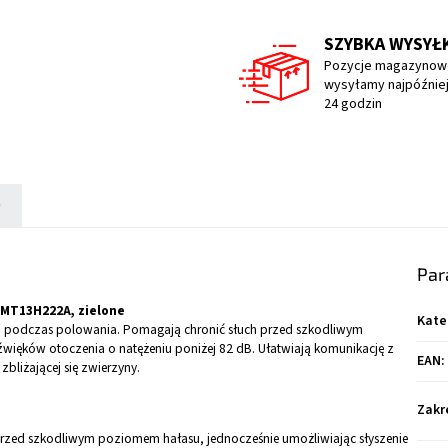
SZYBKA WYSYŁ
Pozycje magazynow
wysyłamy najpóźniej
24 godzin
)
Par
 MT13H222A, zielone
Kate
u podczas polowania. Pomagają chronić słuch przed szkodliwym
więków otoczenia o natężeniu poniżej 82 dB. Ułatwiają komunikację z
EAN
:
bliżającej się zwierzyny.
Zakr
 przed szkodliwym poziomem hałasu, jednocześnie umożliwiając słyszenie