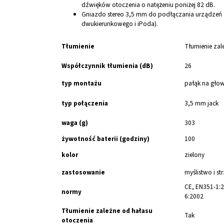
dźwięków otoczenia o natężeniu poniżej 82 dB.
Gniazdo stereo 3,5 mm do podłączania urządzeń z
dwukierunkowego i iPoda).
Tłumienie
Tłumienie za
Współczynnik tłumienia (dB)
26
typ montażu
pałąk na gło
typ połączenia
3,5 mm jack
waga (g)
303
żywotność baterii (godziny)
100
kolor
zielony
zastosowanie
myślistwo i st
CE, EN351-1:2
normy
6:2002
Tłumienie zależne od hałasu
Tak
otoczenia