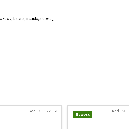
wkowy, bateria, instrukcja obsługi
Kod :
7100279578
Kod :
KO.0
Nowość