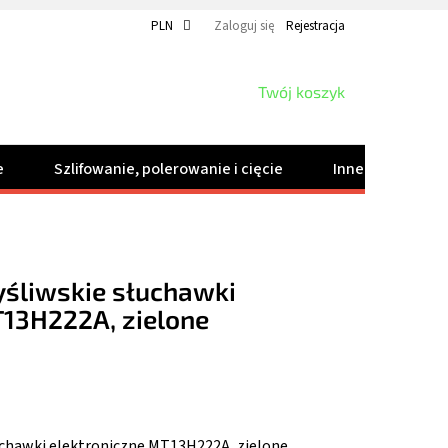
PLN
Zaloguj się
Rejestracja
KOSZYK
Twój koszyk
e
Szlifowanie, polerowanie i cięcie
Inne produkty
yśliwskie słuchawki
T13H222A, zielone
uchawki elektroniczne MT13H222A, zielone