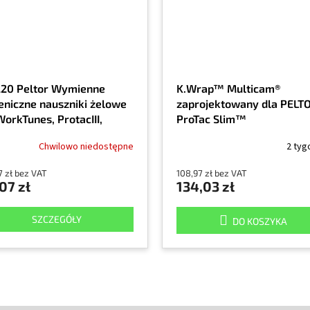
20 Peltor Wymienne
K.Wrap™ Multicam®
ieniczne nauszniki żelowe
zaprojektowany dla PEL
orkTunes, ProtacIII,
ProTac Slim™
ter, Shooter
Chwilowo niedostępne
2 tyg
7 zł bez VAT
108,97 zł bez VAT
07 zł
134,03 zł
SZCZEGÓŁY
DO KOSZYKA