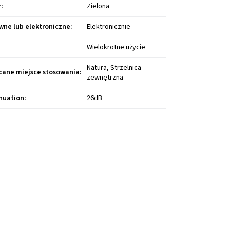
r
:
Zielona
wne lub elektroniczne
:
Elektronicznie
:
Wielokrotne użycie
Natura, Strzelnica
cane miejsce stosowania
:
zewnętrzna
nuation
:
26dB