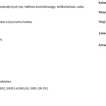
Kolo
ewnętrznych (np. telefonu komórkowego, krótkofalówki, radia
Pasy
Użyj
leżne od poziomu hałasu
Zale
wę
Atte
rzelectwo
002, EN352-4:2001/A1:2005, EN 352-