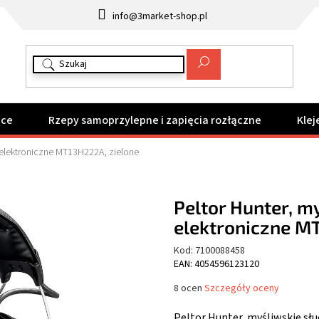
info@3market-shop.pl
ące
Rzepy samoprzylepne i zapięcia rozłączne
Klej
i elektroniczne MT13H222A, zielone
Peltor Hunter, m
elektroniczne M
Kod:
7100088458
EAN: 4054596123120
Średnia
8 ocen
Szczegóły oceny
ocena
produktu
Peltor Hunter, myśliwskie sł