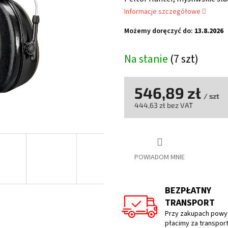
wynosi
Informacje szczegółowe
4,3
na
Możemy doręczyć do:
13.8.2026
5
gwiazdek.
Na stanie
(7 szt)
546,89 zł
/ szt
444,63 zł bez VAT
Cena
jednostkowa:
POWIADOM MNIE
BEZPŁATNY
TRANSPORT
Przy zakupach powyż
płacimy za transpor