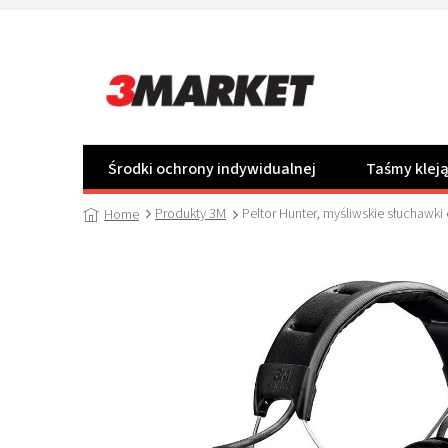
Przejść
do
treści
Środki ochrony indywidualnej
Taśmy klej
Produkty 3M
Peltor Hunter, myśliwskie słuchawk
Home