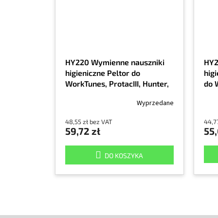
HY220 Wymienne nauszniki
HY2
higieniczne Peltor do
hig
WorkTunes, ProtacIII, Hunter,
do W
Shooter
Hun
Wyprzedane
48,55 zł bez VAT
44,7
59,72 zł
55,
DO KOSZYKA