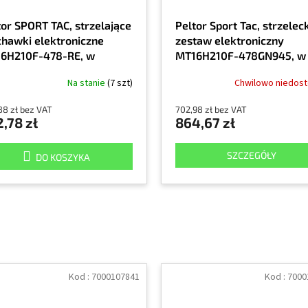
tor SPORT TAC, strzelające
Peltor Sport Tac, strzeleck
chawki elektroniczne
zestaw elektroniczny
6H210F-478-RE, w
MT16H210F-478GN945, w
iecie wymienne nakładki
zestawie wymienne osłon
Na stanie
(7 szt)
Chwilowo niedos
owe i zielone
kolorze zielonym i
pomarańczowym camo
88 zł bez VAT
702,98 zł bez VAT
,78 zł
864,67 zł
SZCZEGÓŁY
DO KOSZYKA
Kod :
7000107841
Kod :
7000