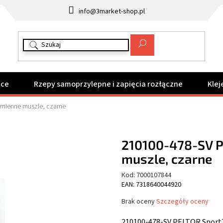
info@3market-shop.pl
ące
Rzepy samoprzylepne i zapięcia rozłączne
Klej
mienne muszle, czarne
210100-478-SV 
muszle, czarne
Kod:
7000107844
EAN: 7318640044920
Średnia
Brak oceny
Szczegóły oceny
ocena
produktu
210100-478-SV PELTOR Sport