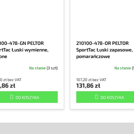
100-478-GN PELTOR
210100-478-OR PELTOR
rtTac Łuski wymienne,
SportTac Łuski zapasowe,
lone
pomarańczowe
Na stanie
(3 szt)
Na stanie
(
20 zł bez VAT
107,20 zł bez VAT
,86 zł
131,86 zł
DO KOSZYKA
DO KOSZYKA