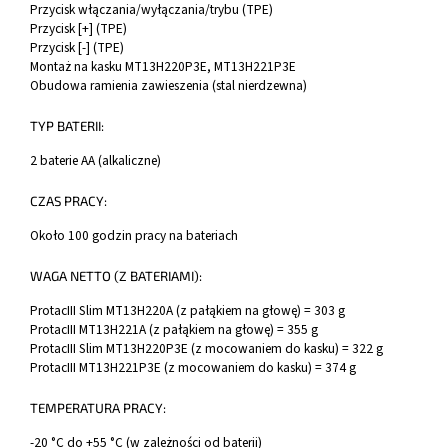
Przycisk włączania/wyłączania/trybu (TPE)
Przycisk [+] (TPE)
Przycisk [-] (TPE)
Montaż na kasku MT13H220P3E, MT13H221P3E
Obudowa ramienia zawieszenia (stal nierdzewna)
TYP BATERII:
2 baterie AA (alkaliczne)
CZAS PRACY:
Około 100 godzin pracy na bateriach
WAGA NETTO (Z BATERIAMI):
ProtacIII Slim MT13H220A (z pałąkiem na głowę) = 303 g
ProtacIII MT13H221A (z pałąkiem na głowę) = 355 g
ProtacIII Slim MT13H220P3E (z mocowaniem do kasku) = 322 g
ProtacIII MT13H221P3E (z mocowaniem do kasku) = 374 g
TEMPERATURA PRACY:
-20 °C do +55 °C (w zależności od baterii)