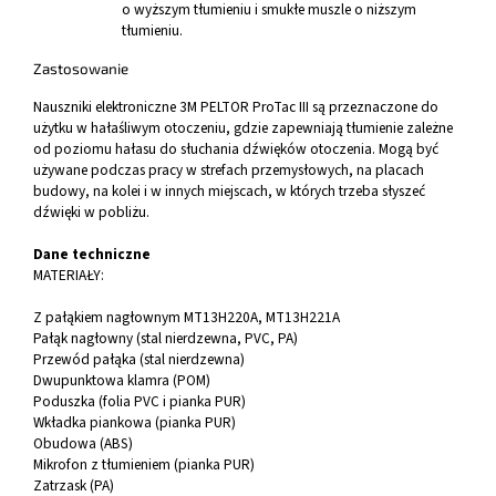
o wyższym tłumieniu i smukłe muszle o niższym
tłumieniu.
Zastosowanie
Nauszniki elektroniczne 3M PELTOR ProTac III są przeznaczone do
użytku w hałaśliwym otoczeniu, gdzie zapewniają tłumienie zależne
od poziomu hałasu do słuchania dźwięków otoczenia. Mogą być
używane podczas pracy w strefach przemysłowych, na placach
budowy, na kolei i w innych miejscach, w których trzeba słyszeć
dźwięki w pobliżu.
Dane techniczne
MATERIAŁY:
Z pałąkiem nagłownym MT13H220A, MT13H221A
Pałąk nagłowny (stal nierdzewna, PVC, PA)
Przewód pałąka (stal nierdzewna)
Dwupunktowa klamra (POM)
Poduszka (folia PVC i pianka PUR)
Wkładka piankowa (pianka PUR)
Obudowa (ABS)
Mikrofon z tłumieniem (pianka PUR)
Zatrzask (PA)