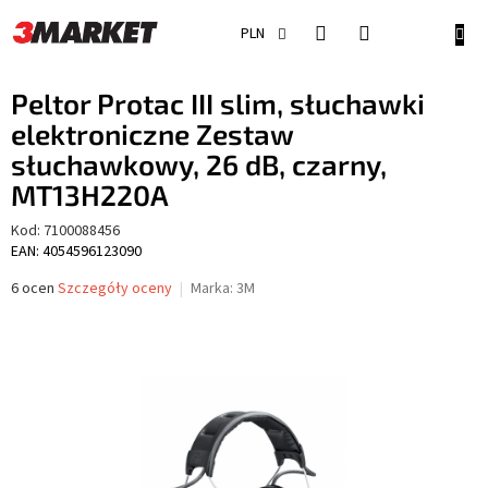
Przejść
do
KOSZ
PLN
treści
Peltor Protac III slim, słuchawki
elektroniczne Zestaw
słuchawkowy, 26 dB, czarny,
MT13H220A
Kod:
7100088456
EAN: 4054596123090
Średnia
6 ocen
Szczegóły oceny
Marka:
3M
ocena
produktu
wynosi
4,0
na
5
gwiazdek.