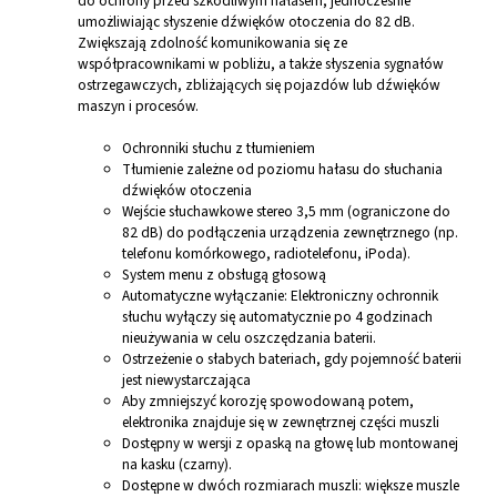
do ochrony przed szkodliwym hałasem, jednocześnie
umożliwiając słyszenie dźwięków otoczenia do 82 dB.
Zwiększają zdolność komunikowania się ze
współpracownikami w pobliżu, a także słyszenia sygnałów
ostrzegawczych, zbliżających się pojazdów lub dźwięków
maszyn i procesów.
Ochronniki słuchu z tłumieniem
Tłumienie zależne od poziomu hałasu do słuchania
dźwięków otoczenia
Wejście słuchawkowe stereo 3,5 mm (ograniczone do
82 dB) do podłączenia urządzenia zewnętrznego (np.
telefonu komórkowego, radiotelefonu, iPoda).
System menu z obsługą głosową
Automatyczne wyłączanie: Elektroniczny ochronnik
słuchu wyłączy się automatycznie po 4 godzinach
nieużywania w celu oszczędzania baterii.
Ostrzeżenie o słabych bateriach, gdy pojemność baterii
jest niewystarczająca
Aby zmniejszyć korozję spowodowaną potem,
elektronika znajduje się w zewnętrznej części muszli
Dostępny w wersji z opaską na głowę lub montowanej
na kasku (czarny).
Dostępne w dwóch rozmiarach muszli: większe muszle