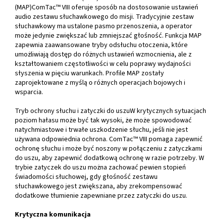
(MAP)ComTac™ VIII oferuje sposób na dostosowanie ustawień
audio zestawu słuchawkowego do misji. Tradycyjnie zestaw
słuchawkowy ma ustalone pasmo przenoszenia, a operator
może jedynie zwiększać lub zmniejszać głośność. Funkcja MAP
zapewnia zaawansowane tryby odsłuchu otoczenia, które
umożliwiają dostęp do różnych ustawień wzmocnienia, ale z
kształtowaniem częstotliwości w celu poprawy wydajności
słyszenia w pięciu warunkach. Profile MAP zostały
zaprojektowane z myślą o różnych operacjach bojowych i
wsparcia.
Tryb ochrony słuchu i zatyczki do uszuW krytycznych sytuacjach
poziom hałasu może być tak wysoki, że może spowodować
natychmiastowe i trwałe uszkodzenie słuchu, jeśli nie jest
używana odpowiednia ochrona. ComTac™ VIII pomaga zapewnić
ochronę słuchu i może być noszony w połączeniu z zatyczkami
do uszu, aby zapewnić dodatkową ochronę w razie potrzeby. W
trybie zatyczek do uszu można zachować pewien stopień
świadomości słuchowej, gdy głośność zestawu
słuchawkowego jest zwiększana, aby zrekompensować
dodatkowe tłumienie zapewniane przez zatyczki do uszu.
Krytyczna komunikacja