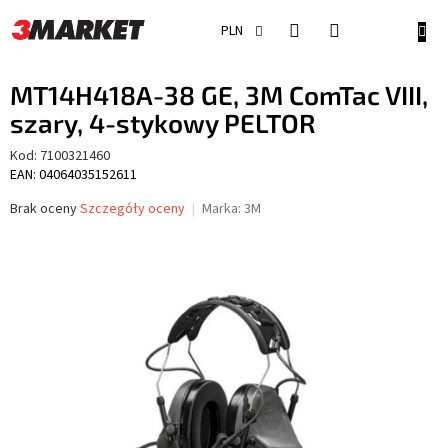
Przejść
do
KOSZ
PLN
treści
MT14H418A-38 GE, 3M ComTac VIII,
szary, 4-stykowy PELTOR
Kod:
7100321460
EAN: 04064035152611
Średnia
Brak oceny
Szczegóły oceny
Marka:
3M
ocena
produktu
wynosi
0,0
na
5
gwiazdek.