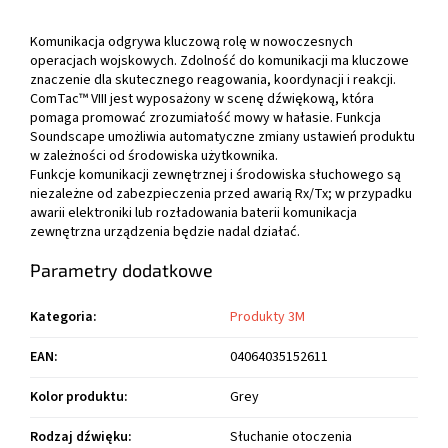
Komunikacja odgrywa kluczową rolę w nowoczesnych
operacjach wojskowych. Zdolność do komunikacji ma kluczowe
znaczenie dla skutecznego reagowania, koordynacji i reakcji.
ComTac™ VIII jest wyposażony w scenę dźwiękową, która
pomaga promować zrozumiałość mowy w hałasie. Funkcja
Soundscape umożliwia automatyczne zmiany ustawień produktu
w zależności od środowiska użytkownika.
Funkcje komunikacji zewnętrznej i środowiska słuchowego są
niezależne od zabezpieczenia przed awarią Rx/Tx; w przypadku
awarii elektroniki lub rozładowania baterii komunikacja
zewnętrzna urządzenia będzie nadal działać.
Parametry dodatkowe
Kategoria
:
Produkty 3M
EAN
:
04064035152611
Kolor produktu
:
Grey
Rodzaj dźwięku
:
Słuchanie otoczenia