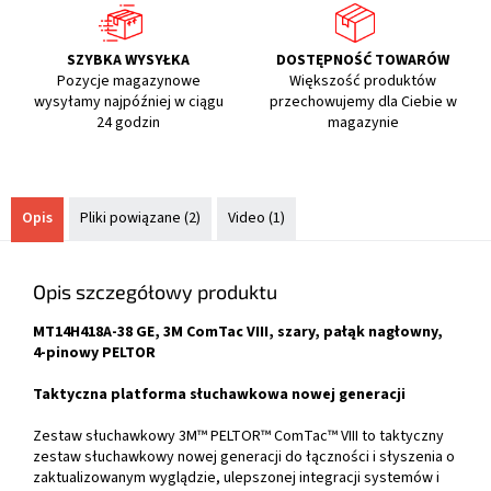
SZYBKA WYSYŁKA
DOSTĘPNOŚĆ TOWARÓW
Pozycje magazynowe
Większość produktów
wysyłamy najpóźniej w ciągu
przechowujemy dla Ciebie w
24 godzin
magazynie
Opis
Pliki powiązane (2)
Video (1)
Opis szczegółowy produktu
MT14H418A-38 GE, 3M ComTac VIII, szary, pałąk nagłowny,
4-pinowy PELTOR
Taktyczna platforma słuchawkowa nowej generacji
Zestaw słuchawkowy 3M™ PELTOR™ ComTac™ VIII to taktyczny
zestaw słuchawkowy nowej generacji do łączności i słyszenia o
zaktualizowanym wyglądzie, ulepszonej integracji systemów i