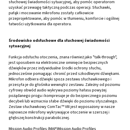
słuchowej świadomości sytuacyjnej, aby pomóc operatorom
uzyskać przewagę taktyczną podczas operacji. Słuchawki,
pałąk i mocowanie mikrofonu zostały całkowicie
przeprojektowane, aby pomóc w tłumieniu, komforcie i ogólnej
łatwości użytkowania dla operatora.
Środowisko odsłuchowe dla słuchowej świadomości
sytuacyjnej
Funkcja odsłuchu otoczenia, znana również jako "talk-through",
jest sposobem na elektroniczne ominięcie bezpiecznych
dźwięków przez indywidualne środki ochrony słuchu,
jednocześnie pomagając chronić przed szkodliwymi dźwiękami.
Mikrofon odbiera dźwięki spoza zestawu słuchawkowego i
przesyła je do głośnika wewnątrz zestawu. Zależny od poziomu
cyfrowy obwód audio wykrywa poziomy hałasu powyżej
pożądanego progu i kompresuje je do bezpiecznego poziomu
decybeli lub wzmacnia słabe dźwięki do poziomu słyszalnego.
Zestaw słuchawkowy ComTac™ VIII jest wyposażony w nasze
najnowsze mikrofony wykrywające otoczenie w szerszej i
głębszej konstrukcji parabolicznej.
Mission Audio Profiles (MAP)Mission Audio Profiles