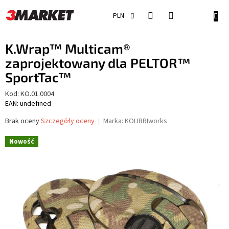
Przejść
do
KOSZ
PLN
treści
K.Wrap™ Multicam®
zaprojektowany dla PELTOR™
SportTac™
Kod:
KO.01.0004
EAN: undefined
Średnia
Brak oceny
Szczegóły oceny
Marka:
KOLIBRIworks
ocena
produktu
Nowość
wynosi
0,0
na
5
gwiazdek.