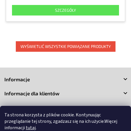
SZCZEGÓŁY
WYŚWIETLIĆ WSZYSTKIE POWIĄZANE PRODUKTY
S
t
Informacje
o
p
Informacje dla klientów
k
a
Kontakt
Ta strona korzysta z plików cookie. Kontynuując
przeglądanie tej strony, zgadzasz się na ich użycie.Więcej
informacji
tutaj
.