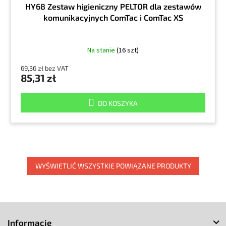
HY68 Zestaw higieniczny PELTOR dla zestawów
komunikacyjnych ComTac i ComTac XS
Na stanie
(16 szt)
69,36 zł bez VAT
85,31 zł
DO KOSZYKA
WYŚWIETLIĆ WSZYSTKIE POWIĄZANE PRODUKTY
S
t
Informacje