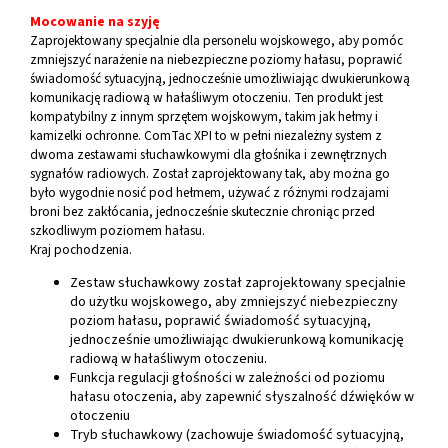
Mocowanie na szyję
Zaprojektowany specjalnie dla personelu wojskowego, aby pomóc
zmniejszyć narażenie na niebezpieczne poziomy hałasu, poprawić
świadomość sytuacyjną, jednocześnie umożliwiając dwukierunkową
komunikację radiową w hałaśliwym otoczeniu. Ten produkt jest
kompatybilny z innym sprzętem wojskowym, takim jak hełmy i
kamizelki ochronne. ComTac XPI to w pełni niezależny system z
dwoma zestawami słuchawkowymi dla głośnika i zewnętrznych
sygnałów radiowych. Został zaprojektowany tak, aby można go
było wygodnie nosić pod hełmem, używać z różnymi rodzajami
broni bez zakłócania, jednocześnie skutecznie chroniąc przed
szkodliwym poziomem hałasu.
Kraj pochodzenia.
Zestaw słuchawkowy został zaprojektowany specjalnie
do użytku wojskowego, aby zmniejszyć niebezpieczny
poziom hałasu, poprawić świadomość sytuacyjną,
jednocześnie umożliwiając dwukierunkową komunikację
radiową w hałaśliwym otoczeniu.
Funkcja regulacji głośności w zależności od poziomu
hałasu otoczenia, aby zapewnić słyszalność dźwięków w
otoczeniu
Tryb słuchawkowy (zachowuje świadomość sytuacyjną,