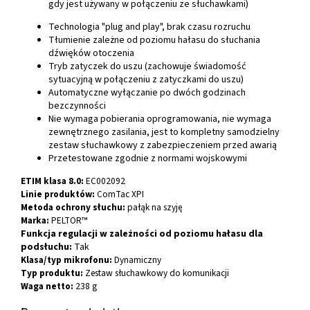
gdy jest używany w połączeniu ze słuchawkami)
Technologia "plug and play", brak czasu rozruchu
Tłumienie zależne od poziomu hałasu do słuchania
dźwięków otoczenia
Tryb zatyczek do uszu (zachowuje świadomość
sytuacyjną w połączeniu z zatyczkami do uszu)
Automatyczne wyłączanie po dwóch godzinach
bezczynności
Nie wymaga pobierania oprogramowania, nie wymaga
zewnętrznego zasilania, jest to kompletny samodzielny
zestaw słuchawkowy z zabezpieczeniem przed awarią
Przetestowane zgodnie z normami wojskowymi
ETIM klasa 8.0:
EC002092
Linie produktów:
ComTac XPI
Metoda ochrony słuchu:
pałąk na szyję
Marka:
PELTOR™
Funkcja regulacji w zależności od poziomu hałasu dla
podsłuchu:
Tak
Klasa/typ mikrofonu:
Dynamiczny
Typ produktu:
Zestaw słuchawkowy do komunikacji
Waga netto:
238 g