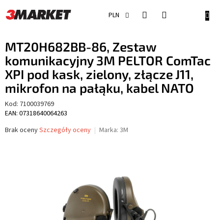
Przejść
do
KOSZ
PLN
treści
MT20H682BB-86, Zestaw
komunikacyjny 3M PELTOR ComTac
XPI pod kask, zielony, złącze J11,
mikrofon na pałąku, kabel NATO
Kod:
7100039769
EAN: 07318640064263
Średnia
Brak oceny
Szczegóły oceny
Marka:
3M
ocena
produktu
wynosi
0,0
na
5
gwiazdek.