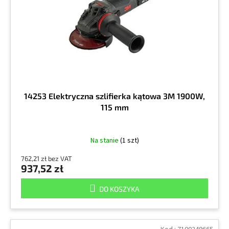
r
k
o
t
d
ó
u
w
k
t
ó
w
14253 Elektryczna szlifierka kątowa 3M 1900W,
115 mm
Na stanie
(1 szt)
762,21 zł bez VAT
937,52 zł
DO KOSZYKA