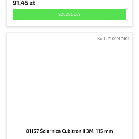
91,45 zł
SZCZEGÓŁY
Kod :
7100017404
81157 Ściernica Cubitron II 3M, 115 mm