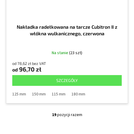
Nakładka radełkowana na tarcze Cubitron II z
włókna wulkanicznego, czerwona
Na stanie
(23 szt)
od 78,62 zł bez VAT
96,70 zł
od
SZCZEGÓŁY
125 mm
150 mm
115 mm
180 mm
19
pozycji razem
K
o
n