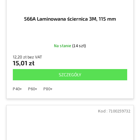
566A Laminowana ściernica 3M, 115 mm
Na stanie
(14 szt)
12,20 zł bez VAT
15,01 zł
SZCZEGÓŁY
P40+
P60+
P80+
Kod :
7100259732