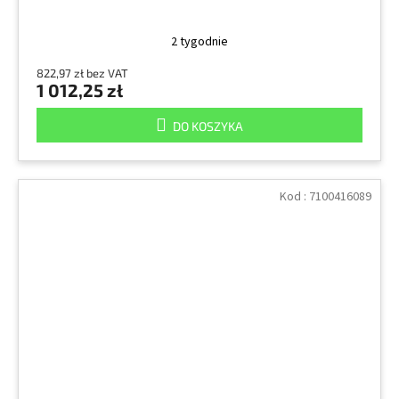
2 tygodnie
822,97 zł bez VAT
1 012,25 zł
DO KOSZYKA
Kod :
7100416089