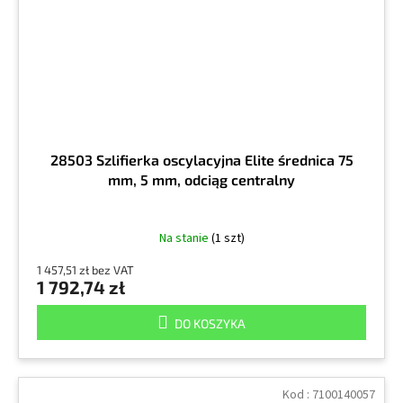
28503 Szlifierka oscylacyjna Elite średnica 75
mm, 5 mm, odciąg centralny
Na stanie
(1 szt)
1 457,51 zł bez VAT
1 792,74 zł
DO KOSZYKA
Kod :
7100140057