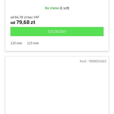
Na stanie
(1 szt)
od 64,78 zł bez VAT
79,68 zł
od
SZCZEGÓŁY
125 mm
115 mm
Kod :
7000032410