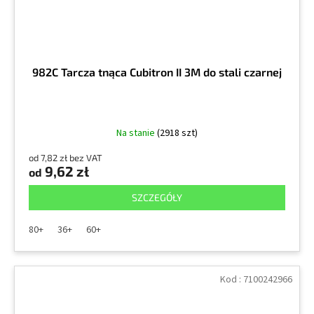
982C Tarcza tnąca Cubitron II 3M do stali czarnej
Na stanie
(2918 szt)
od 7,82 zł bez VAT
9,62 zł
od
SZCZEGÓŁY
80+
36+
60+
Kod :
7100242966