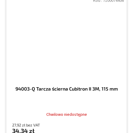
Kod :
7100074406
94003-Q Tarcza ścierna Cubitron II 3M, 115 mm
Chwilowo niedostępne
27,92 zł bez VAT
34,34 zł