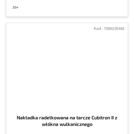
36+
Kod :
7000105441
Nakładka radełkowana na tarcze Cubitron II z
włókna wulkanicznego