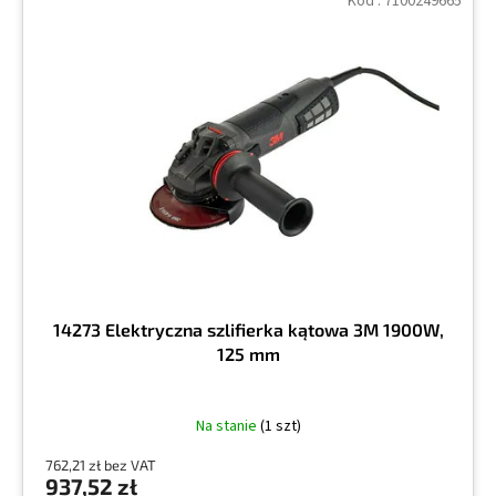
Kod :
7100249665
14273 Elektryczna szlifierka kątowa 3M 1900W,
125 mm
Na stanie
(1 szt)
762,21 zł bez VAT
937,52 zł