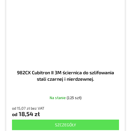
982CX Cubitron II 3M ściernica do szlifowania
stali czarnej i nierdzewnej.
Na stanie
(125 szt)
od 15,07 zł bez VAT
18,54 zł
od
SZCZEGÓŁY