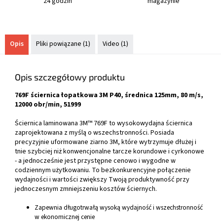
24 godzin
magazynie
Opis
Pliki powiązane (1)
Video (1)
Opis szczegółowy produktu
769F ściernica łopatkowa 3M P40, średnica 125mm, 80 m/s,
12000 obr/min, 51999
Ściernica laminowana 3M™ 769F to wysokowydajna ściernica
zaprojektowana z myślą o wszechstronności. Posiada
precyzyjnie uformowane ziarno 3M, które wytrzymuje dłużej i
tnie szybciej niż konwencjonalne tarcze korundowe i cyrkonowe
- a jednocześnie jest przystępne cenowo i wygodne w
codziennym użytkowaniu. To bezkonkurencyjne połączenie
wydajności i wartości zwiększy Twoją produktywność przy
jednoczesnym zmniejszeniu kosztów ściernych.
Zapewnia długotrwałą wysoką wydajność i wszechstronność
w ekonomicznej cenie