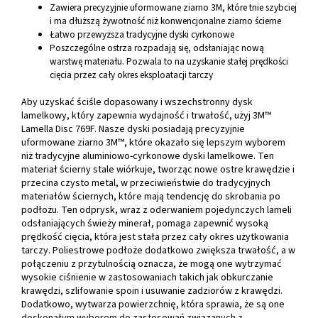
Zawiera precyzyjnie uformowane ziarno 3M, które tnie szybciej
i ma dłuższą żywotność niż konwencjonalne ziarno ścierne
Łatwo przewyższa tradycyjne dyski cyrkonowe
Poszczególne ostrza rozpadają się, odsłaniając nową
warstwę materiału. Pozwala to na uzyskanie stałej prędkości
cięcia przez cały okres eksploatacji tarczy
Aby uzyskać ściśle dopasowany i wszechstronny dysk
lamelkowy, który zapewnia wydajność i trwałość, użyj 3M™
Lamella Disc 769F. Nasze dyski posiadają precyzyjnie
uformowane ziarno 3M™, które okazało się lepszym wyborem
niż tradycyjne aluminiowo-cyrkonowe dyski lamelkowe. Ten
materiał ścierny stale wiórkuje, tworząc nowe ostre krawędzie i
przecina czysto metal, w przeciwieństwie do tradycyjnych
materiałów ściernych, które mają tendencję do skrobania po
podłożu. Ten odprysk, wraz z oderwaniem pojedynczych lameli
odsłaniających świeży minerał, pomaga zapewnić wysoką
prędkość cięcia, która jest stała przez cały okres użytkowania
tarczy. Poliestrowe podłoże dodatkowo zwiększa trwałość, a w
połączeniu z przytulnością oznacza, że mogą one wytrzymać
wysokie ciśnienie w zastosowaniach takich jak obkurczanie
krawędzi, szlifowanie spoin i usuwanie zadziorów z krawędzi.
Dodatkowo, wytwarza powierzchnię, która sprawia, że są one