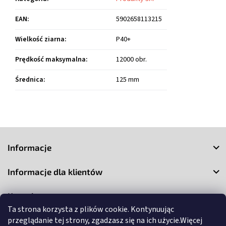
EAN
:
5902658113215
Wielkość ziarna
:
P40+
Prędkość maksymalna
:
12000 obr.
Średnica
:
125 mm
S
t
Informacje
o
p
Informacje dla klientów
k
a
Kontakt
Ta strona korzysta z plików cookie. Kontynuując
przeglądanie tej strony, zgadzasz się na ich użycie.Więcej