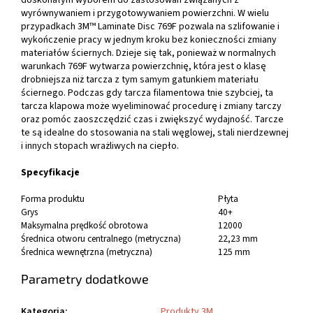
doskonałym wyborem do zastosowań związanych z
wyrównywaniem i przygotowywaniem powierzchni. W wielu
przypadkach 3M™ Laminate Disc 769F pozwala na szlifowanie i
wykończenie pracy w jednym kroku bez konieczności zmiany
materiałów ściernych. Dzieje się tak, ponieważ w normalnych
warunkach 769F wytwarza powierzchnię, która jest o klasę
drobniejsza niż tarcza z tym samym gatunkiem materiału
ściernego. Podczas gdy tarcza filamentowa tnie szybciej, ta
tarcza klapowa może wyeliminować procedurę i zmiany tarczy
oraz pomóc zaoszczędzić czas i zwiększyć wydajność. Tarcze
te są idealne do stosowania na stali węglowej, stali nierdzewnej
i innych stopach wrażliwych na ciepło.
Specyfikacje
Forma produktu
Płyta
Grys
40+
Maksymalna prędkość obrotowa
12000
Średnica otworu centralnego (metryczna)
22,23 mm
Średnica wewnętrzna (metryczna)
125 mm
Parametry dodatkowe
Kategoria
:
Produkty 3M