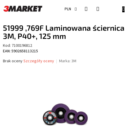
Przejść
do
KOSZ
PLN
treści
51999 ,769F Laminowana ściernica
3M, P40+, 125 mm
Kod:
7100196812
EAN: 5902658113215
Średnia
Brak oceny
Szczegóły oceny
Marka:
3M
ocena
produktu
wynosi
0,0
na
5
gwiazdek.