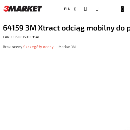
Przejść
do
KOSZ
PLN
treści
64159 3M Xtract odciąg mobilny do p
EAN: 00638060889541
Średnia
Brak oceny
Szczegóły oceny
Marka:
3M
ocena
produktu
wynosi
0,0
na
5
gwiazdek.