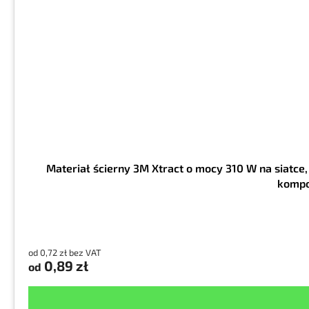
Materiał ścierny 3M Xtract o mocy 310 W na siatce,
kompo
od 0,72 zł bez VAT
0,89 zł
od