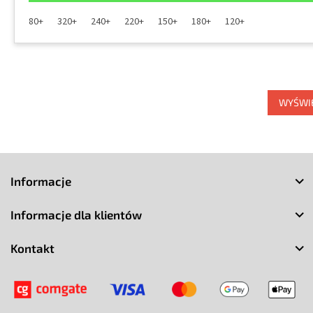
80+
320+
240+
220+
150+
180+
120+
WYŚWIE
S
t
Informacje
o
p
Informacje dla klientów
k
a
Kontakt