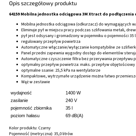
Opis szczegółowy produktu
64159 Mobilna jednostka odciągowa 3M Xtract do podłączenia d
Mobilna jednostka odciągowa (odkurzacz) do wymagających w
Eliminuje pył w miejscu pracy podczas szlifowania metali, dre
pył jest odsysany i gromadzony w pojemniku o pojemności 35 l
regulowany przepływ powietrza
Automatyczne włączanie/wyłączanie kompatybilne ze szlifier
Panel przedni zapewnia wygodny dostęp do elementów sterują
Automatyczne czyszczenie filtra bez przerywania przepływu 
optymalny przepływ powietrza: maks. przepływ objętościowy 7
optymalne ssanie: 25,5 kPa na wentylatorze
Kompaktowe, wytrzymałe urządzenie można łatwo przemieszc
Wąż w zestawie
wydajność
1400 W
zasilanie
240 V
pojemność zbiornika
35 l
poziom hałasu
69 dB(A)
Kolor produktu: Czarny
Pojemność (metryczna): 35,0 litrów