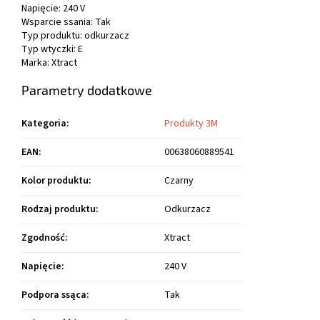
Napięcie: 240 V
Wsparcie ssania: Tak
Typ produktu: odkurzacz
Typ wtyczki: E
Marka: Xtract
Parametry dodatkowe
Kategoria
:
Produkty 3M
EAN
:
00638060889541
Kolor produktu
:
Czarny
Rodzaj produktu
:
Odkurzacz
Zgodność
:
Xtract
Napięcie
:
240 V
Podpora ssąca
:
Tak