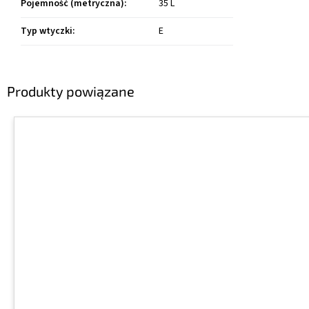
Pojemność (metryczna)
:
35 L
Typ wtyczki
:
E
Produkty powiązane